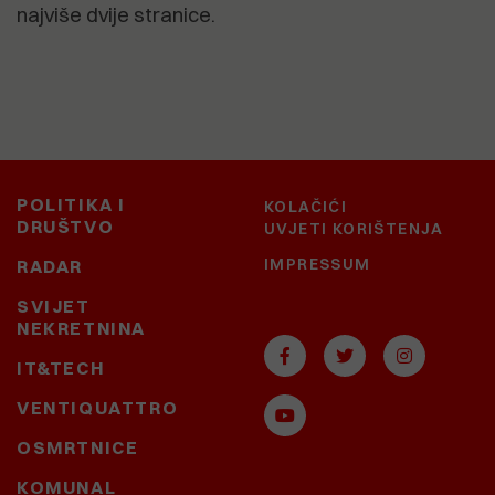
najviše dvije stranice.
POLITIKA I
KOLAČIĆI
DRUŠTVO
UVJETI KORIŠTENJA
IMPRESSUM
RADAR
SVIJET
NEKRETNINA
IT&TECH
VENTIQUATTRO
OSMRTNICE
KOMUNAL