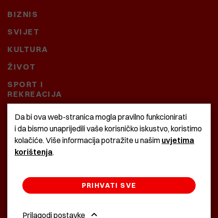
BIZNIS
SVIJET
KULTURA
ŽIVOT
SPORT I
REKREACIJA
CRNA KRONIKA
Da bi ova web-stranica mogla pravilno funkcionirati
i da bismo unaprijedili vaše korisničko iskustvo, koristimo
BAŠTARDINI I PRAVI
kolačiće. Više informacija potražite u našim
uvjetima
KRASNA ZEMLJA
korištenja
.
PRIHVATI SVE
©2022 Istra24 - istarske digitalne novine
Prilagodi postavke