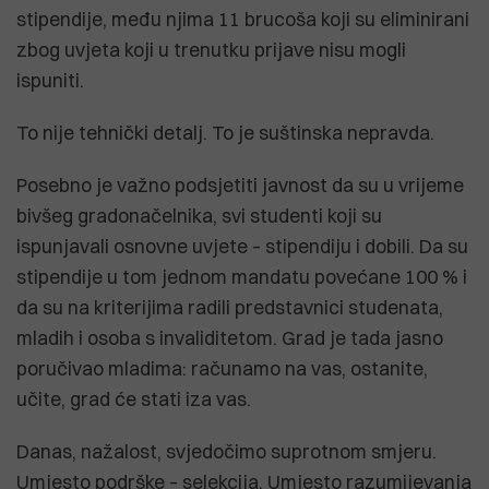
stipendije, među njima 11 brucoša koji su eliminirani
zbog uvjeta koji u trenutku prijave nisu mogli
ispuniti.
To nije tehnički detalj. To je suštinska nepravda.
Posebno je važno podsjetiti javnost da su u vrijeme
bivšeg gradonačelnika, svi studenti koji su
ispunjavali osnovne uvjete – stipendiju i dobili. Da su
stipendije u tom jednom mandatu povećane 100 % i
da su na kriterijima radili predstavnici studenata,
mladih i osoba s invaliditetom. Grad je tada jasno
poručivao mladima: računamo na vas, ostanite,
učite, grad će stati iza vas.
Danas, nažalost, svjedočimo suprotnom smjeru.
Umjesto podrške – selekcija. Umjesto razumijevanja