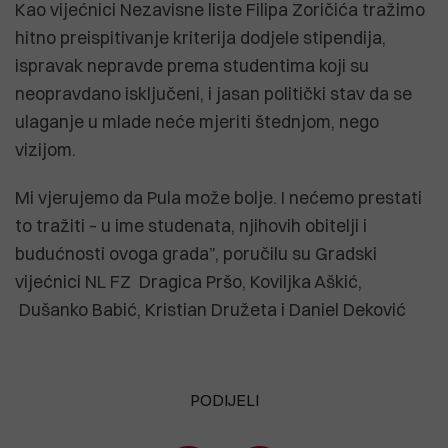
Kao vijećnici Nezavisne liste Filipa Zoričića tražimo
hitno preispitivanje kriterija dodjele stipendija,
ispravak nepravde prema studentima koji su
neopravdano isključeni, i jasan politički stav da se
ulaganje u mlade neće mjeriti štednjom, nego
vizijom.
Mi vjerujemo da Pula može bolje. I nećemo prestati
to tražiti – u ime studenata, njihovih obitelji i
budućnosti ovoga grada”, poručilu su Gradski
vijećnici NL FZ Dragica Pršo, Koviljka Aškić,
Dušanko Babić, Kristian Družeta i Daniel Deković
PODIJELI