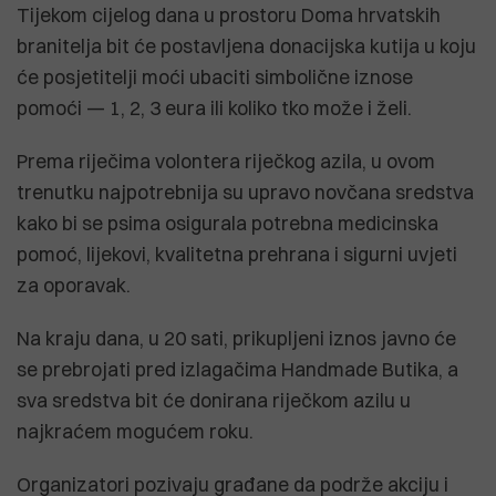
Tijekom cijelog dana u prostoru Doma hrvatskih
branitelja bit će postavljena donacijska kutija u koju
će posjetitelji moći ubaciti simbolične iznose
pomoći — 1, 2, 3 eura ili koliko tko može i želi.
Prema riječima volontera riječkog azila, u ovom
trenutku najpotrebnija su upravo novčana sredstva
kako bi se psima osigurala potrebna medicinska
pomoć, lijekovi, kvalitetna prehrana i sigurni uvjeti
za oporavak.
Na kraju dana, u 20 sati, prikupljeni iznos javno će
se prebrojati pred izlagačima Handmade Butika, a
sva sredstva bit će donirana riječkom azilu u
najkraćem mogućem roku.
Organizatori pozivaju građane da podrže akciju i