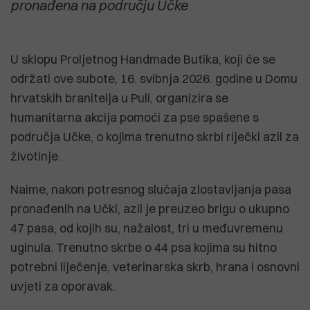
pronađena na području Učke
U sklopu Proljetnog Handmade Butika, koji će se
održati ove subote, 16. svibnja 2026. godine u Domu
hrvatskih branitelja u Puli, organizira se
humanitarna akcija pomoći za pse spašene s
područja Učke, o kojima trenutno skrbi riječki azil za
životinje.
Naime, nakon potresnog slučaja zlostavljanja pasa
pronađenih na Učki, azil je preuzeo brigu o ukupno
47 pasa, od kojih su, nažalost, tri u međuvremenu
uginula. Trenutno skrbe o 44 psa kojima su hitno
potrebni liječenje, veterinarska skrb, hrana i osnovni
uvjeti za oporavak.