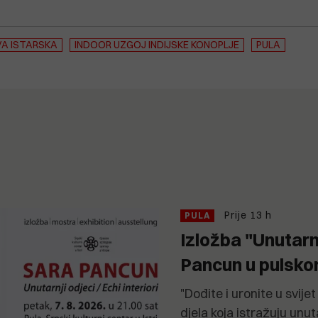
VA ISTARSKA
INDOOR UZGOJ INDIJSKE KONOPLJE
PULA
Prije 13 h
PULA
Izložba "Unutarn
Pancun u pulsk
"Dođite i uronite u svij
djela koja istražuju unut