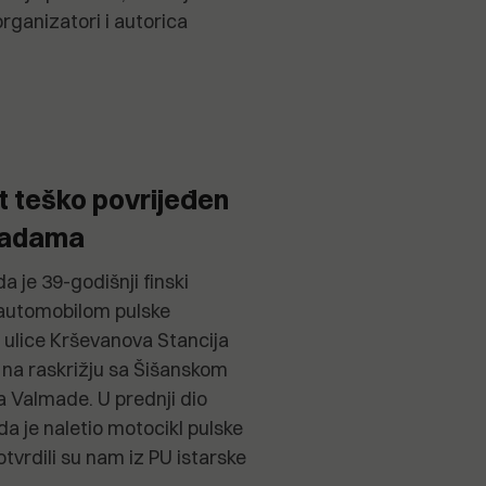
organizatori i autorica
t teško povrijeđen
madama
 je 39-godišnji finski
i automobilom pulske
z ulice Krševanova Stancija
 na raskrižju sa Šišanskom
 Valmade. U prednji dio
a je naletio motocikl pulske
otvrdili su nam iz PU istarske