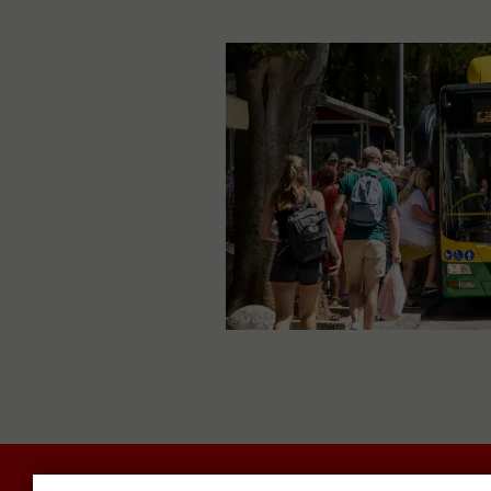
POLITIKA I DRUŠTVO
RADAR
SVIJET N