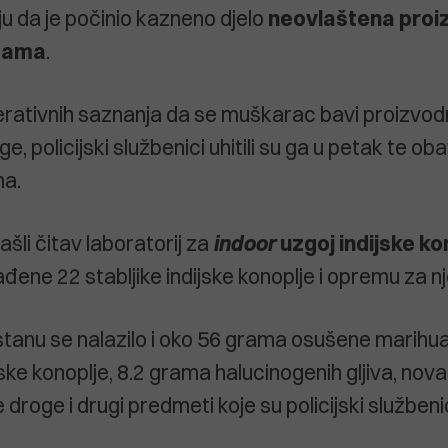
ju da je počinio kazneno djelo
neovlaštena proiz
gama
.
ativnih saznanja da se muškarac bavi proizvod
, policijski službenici uhitili su ga u petak te oba
a.
šli čitav laboratorij za
indoor
uzgoj indijske ko
ene 22 stabljike indijske konoplje i opremu za nj
stanu se nalazilo i oko 56 grama osušene marihu
ske konoplje, 8.2 grama halucinogenih gljiva, nova
 droge i drugi predmeti koje su policijski služben