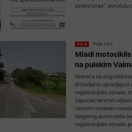
osobni izraz", poručuju 
Prije 13 h
PULA
Mladi motociklis
na pulskim Val
Nesreća se dogodila kada
državljanin upravljajuć
registracijske oznake, i
započeo skretati ulijevo
cestom nedaleko naselja
njegovog automobila tad
registracijske oznake, p