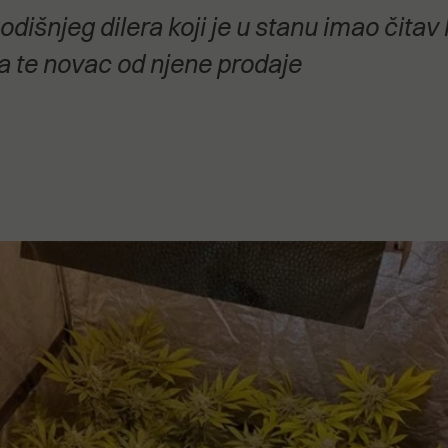
stanovanje,
godišnjeg dilera koji je u stanu imao čitav 
kulturu..."
ga te novac od njene prodaje