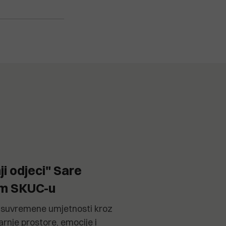
ji odjeci" Sare
om SKUC-u
et suvremene umjetnosti kroz
arnje prostore, emocije i