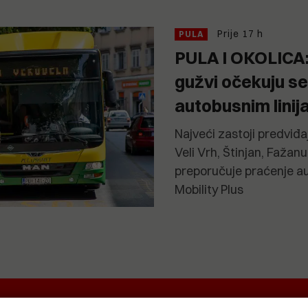
Prije 17 h
PULA
PULA I OKOLICA: 
gužvi očekuju se
autobusnim lini
Najveći zastoji predviđa
Veli Vrh, Štinjan, Fažanu
preporučuje praćenje a
Mobility Plus
EKRETNINA
IT&TECH
VENTIQUATTRO
O