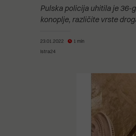
POGLEDAJTE SVE
POGLEDAJTE SVE
Pulska policija uhitila je 36-
POGLEDAJTE SVE
konoplje, različite vrste dro
POGLEDAJTE SVE
23.01.2022
1 min
Istra24