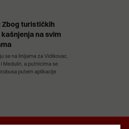
Zbog turističkih
 kašnjenja na svim
jama
ju se na linijama za Vidikovac,
 i Medulin, a putnicima se
utobusa putem aplikacije
SMRTNICE