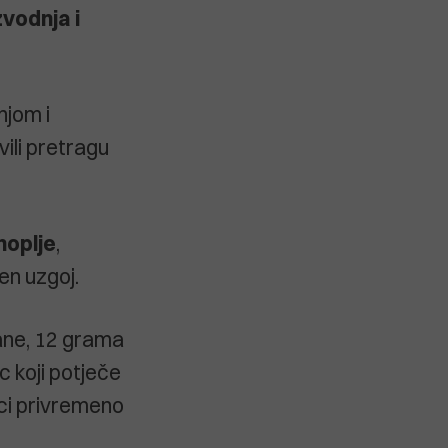
vodnja i
njom i
vili pretragu
noplje
,
en uzgoj.
ane, 12 grama
c koji potječe
ici privremeno