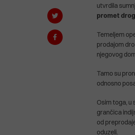
utvrdila sumn
promet dro
Temeljem oper
prodajom droge
njegovog dom
Tamo su prona
odnosno posađ
Osim toga, u 
grančica indij
od preprodaje
oduzeli.