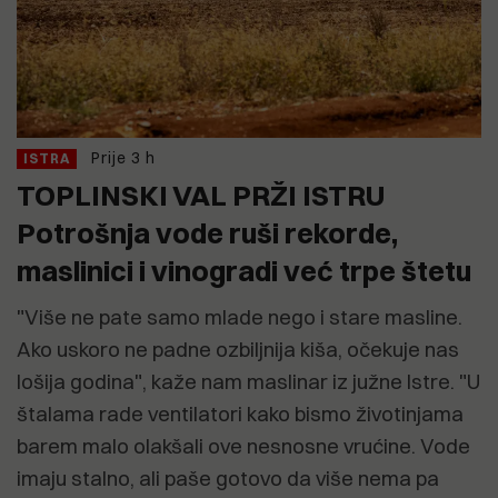
Prije 3 h
ISTRA
TOPLINSKI VAL PRŽI ISTRU
Potrošnja vode ruši rekorde,
maslinici i vinogradi već trpe štetu
"Više ne pate samo mlade nego i stare masline.
Ako uskoro ne padne ozbiljnija kiša, očekuje nas
lošija godina", kaže nam maslinar iz južne Istre. "U
štalama rade ventilatori kako bismo životinjama
barem malo olakšali ove nesnosne vrućine. Vode
imaju stalno, ali paše gotovo da više nema pa