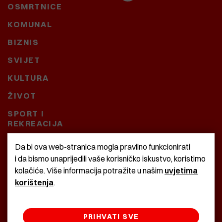
OSMRTNICE
KOMUNAL
BIZNIS
SVIJET
KULTURA
ŽIVOT
SPORT I
REKREACIJA
CRNA KRONIKA
Da bi ova web-stranica mogla pravilno funkcionirati
i da bismo unaprijedili vaše korisničko iskustvo, koristimo
BAŠTARDINI I PRAVI
kolačiće. Više informacija potražite u našim
uvjetima
KRASNA ZEMLJA
korištenja
.
PRIHVATI SVE