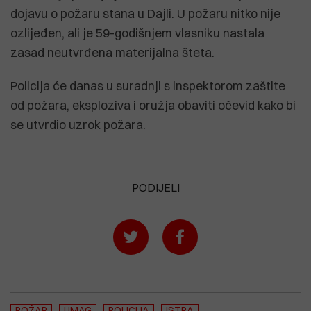
dojavu o požaru stana u Dajli. U požaru nitko nije
ozlijeđen, ali je 59-godišnjem vlasniku nastala
zasad neutvrđena materijalna šteta.
Policija će danas u suradnji s inspektorom zaštite
od požara, eksploziva i oružja obaviti očevid kako bi
se utvrdio uzrok požara.
PODIJELI
POŽAR
UMAG
POLICIJA
ISTRA