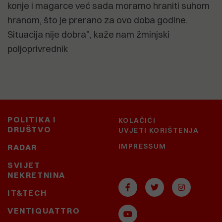
konje i magarce već sada moramo hraniti suhom
hranom, što je prerano za ovo doba godine.
Situacija nije dobra", kaže nam žminjski
poljoprivrednik
POLITIKA I
KOLAČIĆI
DRUŠTVO
UVJETI KORIŠTENJA
IMPRESSUM
RADAR
SVIJET
NEKRETNINA
IT&TECH
VENTIQUATTRO