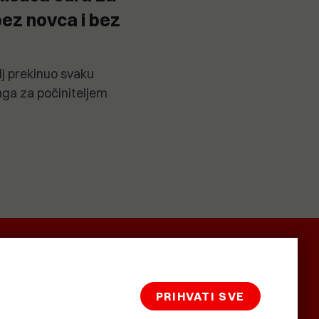
bez novca i bez
j prekinuo svaku
raga za počiniteljem
SMRTNICE
BAŠTARDINI I
KRASNA
PRAVI
ZEMLJA
PRIHVATI SVE