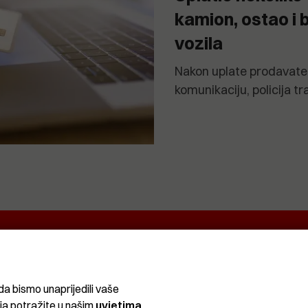
kamion, ostao i 
vozila
Nakon uplate prodavatel
komunikaciju, policija t
EKRETNINA
IT&TECH
VENTIQUATTRO
O
ŽIVOT
SPORT I
CRNA
REKREACIJA
KRONIKA
da bismo unaprijedili vaše
ija potražite u našim
uvjetima