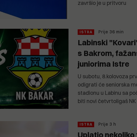
završio je u pritvoru
Prije 36 min
ISTRA
Labinski "Kovar
s Bakrom, fažan
juniorima Istre
U subotu, 8.kolovoza p
odigrati će seniorska 
stadionu u Labinu sa poč
biti novi četvrtoligaš N
Prije 3 h
ISTRA
Uplatio nekoliko