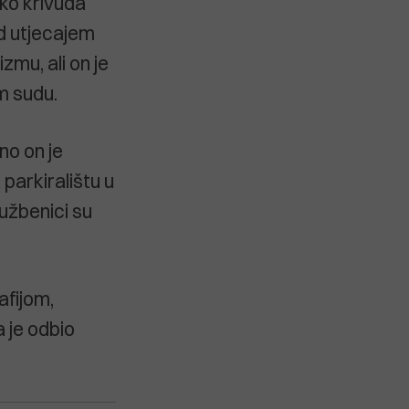
ako krivuda
od utjecajem
zmu, ali on je
om sudu.
no on je
 parkiralištu u
službenici su
afijom,
a je odbio