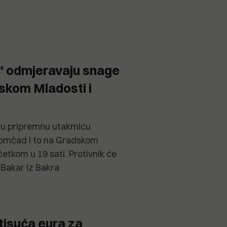
i" odmjeravaju snage
skom Mladosti i
rvu pripremnu utakmicu
momčad i to na Gradskom
etkom u 19 sati. Protivnik će
K Bakar iz Bakra
 tisuća eura za