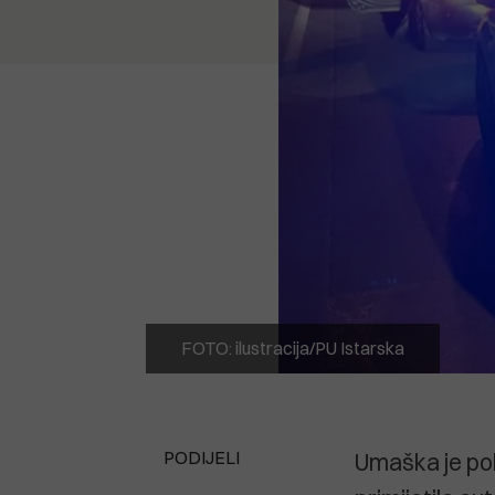
FOTO: ilustracija/PU Istarska
PODIJELI
Umaška je pol