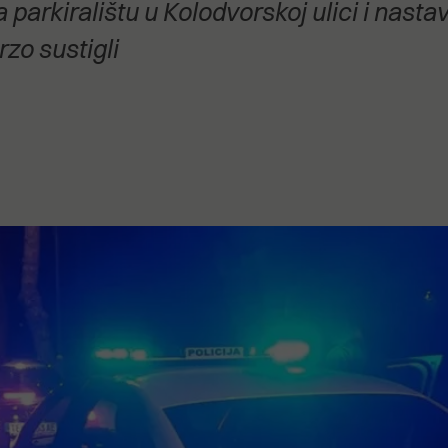
 parkiralištu u Kolodvorskoj ulici i nastav
stanovanje,
kulturu..."
rzo sustigli