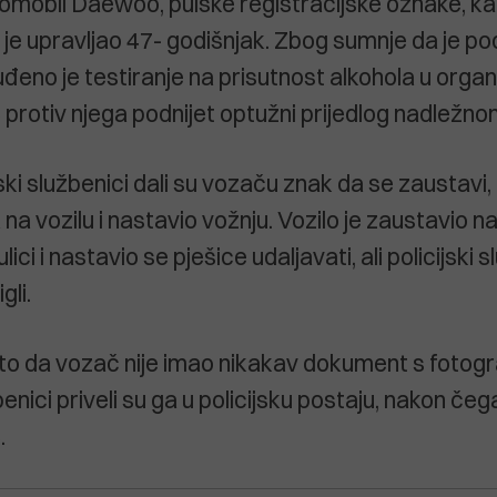
utomobil Daewoo, pulske registracijske oznake, k
i je upravljao 47- godišnjak. Zbog sumnje da je p
đeno je testiranje na prisutnost alkohola u organi
e protiv njega podnijet optužni prijedlog nadležn
ski službenici dali su vozaču znak da se zaustavi, 
 na vozilu i nastavio vožnju. Vozilo je zaustavio na
ici i nastavio se pješice udaljavati, ali policijski 
gli.
to da vozač nije imao nikakav dokument s fotogr
žbenici priveli su ga u policijsku postaju, nakon čeg
.