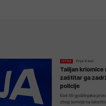
Prije 6 min
ISTRA
Talijan kriomice
zaštitar ga zad
policije
Kod 45-godišnjaka prona
zbog sumnje na iskorišt