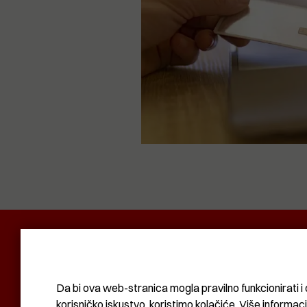
POLITIKA I DRUŠTVO
RADAR
SVIJET N
KOMUNAL
BIZNIS
SVIJET
KULTURA
Da bi ova web-stranica mogla pravilno funkcionirati i 
korisničko iskustvo, koristimo kolačiće. Više informac