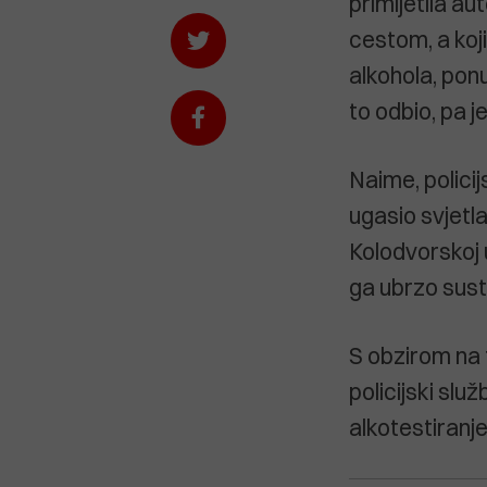
primijetila a
cestom, a koj
alkohola, ponu
to odbio, pa j
Naime, policij
ugasio svjetla
Kolodvorskoj ul
ga ubrzo susti
S obzirom na 
policijski slu
alkotestiranje