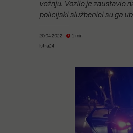
POGLEDAJTE SVE
POGLEDAJTE SVE
vožnju. Vozilo je zaustavio na
POGLEDAJTE SVE
policijski službenici su ga ub
POGLEDAJTE SVE
20.04.2022
1 min
Istra24