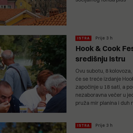
Prije 3 h
ISTRA
Hook & Cook Fes
središnju Istru
Ovu subotu, 8 kolovoza,
će se treće izdanje Hoo
započinje u 18 sati, a po
nezaboravna večer u jed
pruža mir planina i duh 
Prije 3 h
ISTRA