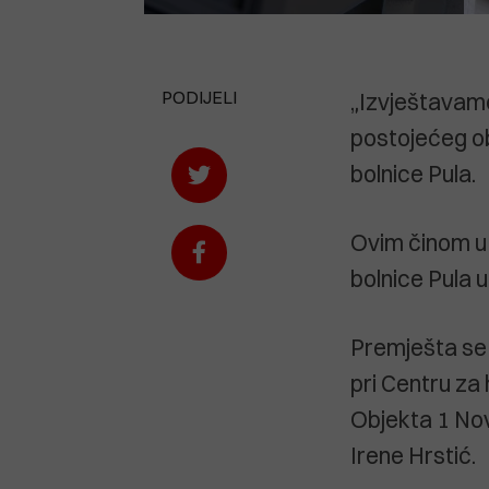
PODIJELI
„Izvještavamo 
postojećeg ob
bolnice Pula.
Ovim činom u 
bolnice Pula 
Premješta se i
pri Centru za 
Objekta 1 Nove
Irene Hrstić.