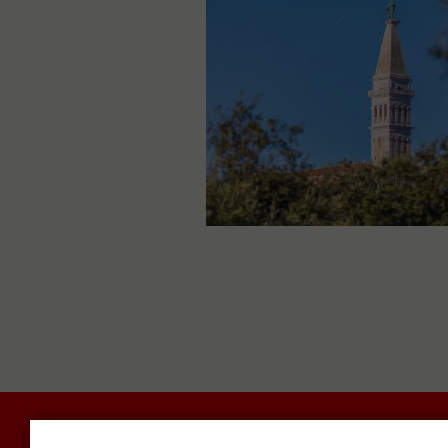
POLITIKA I DRUŠTVO
RADAR
SVIJET N