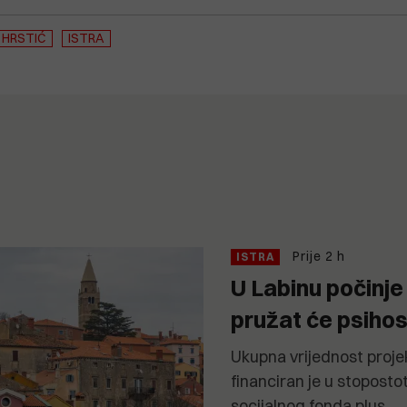
 HRSTIĆ
ISTRA
Prije 2 h
ISTRA
U Labinu počinj
pružat će psiho
Ukupna vrijednost projek
financiran je u stopost
socijalnog fonda plus