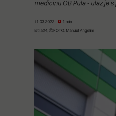
POGLEDAJTE SVE
POGLEDAJTE SVE
medicinu OB Pula - ulaz je s 
POGLEDAJTE SVE
11.03.2022
1 min
POGLEDAJTE SVE
Istra24
ⒸFOTO: Manuel Angelini