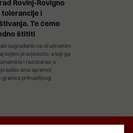
rad Rovinj-Rovigno
 tolerancije i
tivanja. Te ćemo
dno štititi
njski sugrađanin na društvenim
kojem je svjedočio, a koji ga
uznemirio i razočarao, u
anje koliko smo spremni
e granica prihvatljivog
SMRTNICE