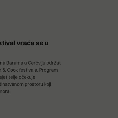
tival vraća se u
 na Barama u Cerovlju održat
k & Cook festivala. Program
sjetitelje očekuje
instvenom prostoru koji
mora.