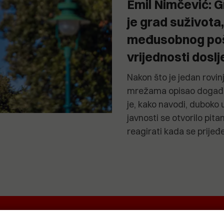
Emil Nimčević: G
je grad suživota,
međusobnog poš
vrijednosti doslje
Nakon što je jedan rovi
mrežama opisao događaj 
je, kako navodi, duboko 
javnosti se otvorilo pit
reagirati kada se prijeđ
EKRETNINA
IT&TECH
VENTIQUATTRO
O