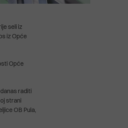
e seli iz
ros iz Opće
osti Opće
 danas raditi
oj strani
eljice OB Pula,