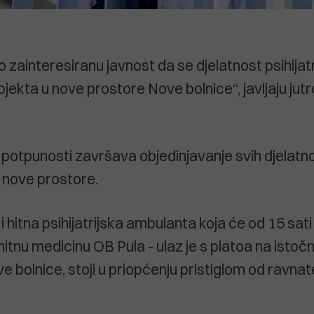
zainteresiranu javnost da se djelatnost psihijatrij
jekta u nove prostore Nove bolnice“, javljaju jut
potpunosti završava objedinjavanje svih djelatn
u nove prostore.
 hitna psihijatrijska ambulanta koja će od 15 sati
hitnu medicinu OB Pula - ulaz je s platoa na istočn
 bolnice, stoji u priopćenju pristiglom od ravnat