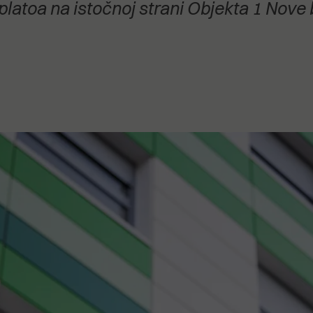
platoa na istočnoj strani Objekta 1 Nove b
stanovanje,
kulturu..."