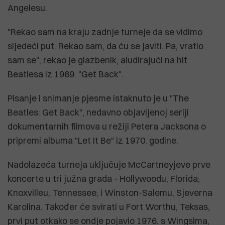
Angelesu.
"Rekao sam na kraju zadnje turneje da se vidimo
sljedeći put. Rekao sam, da ću se javiti. Pa, vratio
sam se", rekao je glazbenik, aludirajući na hit
Beatlesa iz 1969. "Get Back".
Pisanje i snimanje pjesme istaknuto je u "The
Beatles: Get Back", nedavno objavljenoj seriji
dokumentarnih filmova u režiji Petera Jacksona o
pripremi albuma "Let It Be" iz 1970. godine.
Nadolazeća turneja uključuje McCartneyjeve prve
koncerte u tri južna grada - Hollywoodu, Florida;
Knoxvilleu, Tennessee; i Winston-Salemu, Sjeverna
Karolina. Također će svirati u Fort Worthu, Teksas,
prvi put otkako se ondje pojavio 1976. s Wingsima,