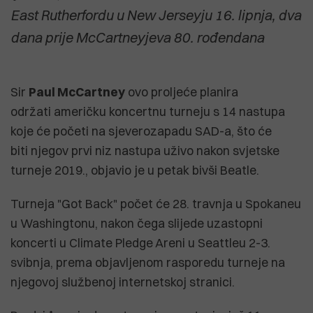
East Rutherfordu u New Jerseyju 16. lipnja, dva
dana prije McCartneyjeva 80. rođendana
Sir
Paul McCartney
ovo proljeće planira
održati američku koncertnu turneju s 14 nastupa
koje će početi na sjeverozapadu SAD-a, što će
biti njegov prvi niz nastupa uživo nakon svjetske
turneje 2019., objavio je u petak bivši Beatle.
Turneja "Got Back" počet će 28. travnja u Spokaneu
u Washingtonu, nakon čega slijede uzastopni
koncerti u Climate Pledge Areni u Seattleu 2-3.
svibnja, prema objavljenom rasporedu turneje na
njegovoj službenoj internetskoj stranici.