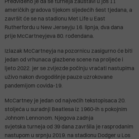
Predviđeno je da se turneja zaustavi u još 11
američkih gradova tijekom sljedećih šest tjedana, a
završit će se na stadionu Met Life u East
Rutherfordu u New Jerseyju 16. lipnja, dva dana
prije McCartneyjeva 80. rođendana.
Izlazak McCartneyja na pozornicu zasigurno će biti
jedan od vrhunaca glazbene scene na proljeće i
ljeto 2022. jer se zvijezde počinju vraćati nastupima
uživo nakon dvogodišnje pauze uzrokovane
pandemijom covida-19.
McCartney je jedan od najvećih tekstopisaca 20.
stoljeća u suradnji Beatlesa iz 1960-ih s pokojnim
Johnom Lennonom. Njegova zadnja
svjetska turneja od 39 dana završila je rasprodanim
nastupom u srpnju 2019. na stadionu Dodger u Los