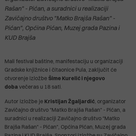
Rašan" - Pićan, a suradnici u realizaciji
Zavičajno društvo "Matko Brajša Rašan" -
Pićan", Općina Pićan, Muzej grada Pazina i
KUD Brajša
Mali festival baštine, manifestaciju u organizaciji
Gradske knjižnice i čitaonice Pula, zaključit će
otvorenje izložbe
Šime Kurelić i njegovo
doba
večeras u 18 sati.
Autor izložbe je
Kristijan Žgaljardić
, organizator
Zavičajno društvo "Matko Brajša Rašan" - Pićan, a
suradnici u realizaciji Zavičajno društvo "Matko
Brajša Rašan" - Pićan", Općina Pićan, Muzej grada
Pazina i KUD Brajša. Sponzori izložbe su Zavičajno