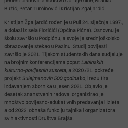
pedest članova, a vodstvo Udruge čine, Branko
Ružić, Petar Turčinović i Kristijan Žgaljardić.
Kristijan Žgaljardić rođen je u Puli 24. siječnja 1997.,
a dolazi iz sela Floričići (Općina Pićna). Osnovnu je
školu završio u Podpićnu, a svoje je srednjoškolsko
obrazovanje stekao u Pazinu. Studij povijesti
završio je 2021. Tijekom studentskih dana sudjeluje
na brojnim konferencijama poput
Labinskih
kulturno-povijesnih susreta
, a 2020./21. pokreće
projekt
Sulejmanovih 500 godina
koji rezultira
izdavanjem zbornika u jesen 2021. Objavio je
desetak znanstvenih radova, organizirao je
mnoštvo povijesno-edukativnih predavanja i izleta,
a od 2022. obnaša funkciju tajnika i organizatora
svih aktivnosti Društva Brajša.