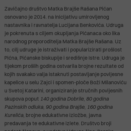
Zavičajno društvo Matka Brajše Rašana Pićan
osnovano je 2014. na inicijativu umirovljenog
nastavnika i ravnatelja Lucijana Benkovića. Udruga
je pokrenuta s ciljem okupljanja Pićanaca oko lika
narodnog preporoditelja Matka Brajše Rašana. Uz
to, cilj udruge je istraživati i popularizirati prošlost
Pićna, Pićanske biskupije i središnje Istre. Udruga je
tijekom prošlih godina ostvarila brojne rezultate od
kojih svakako valja istaknuti postavljanje povijesne
kapelice u selu Zajci i spomen-ploče Boži Milanoviću
u Svetoj Katarini, organiziranje stručnih povijesnih
skupova poput
140 godina Dobrile
,
80 godina
Pazinskih odluka
,
90 godina Brajše
,
160 godina
Kurelića
, brojne edukativne izložbe, javna
predavanja te edukativne izlete. Društvo broji