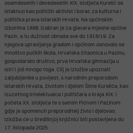
osamdesetih i devedesetih XIX. stoljeća Kurelić se
istaknuo kao politički aktivist i borac za kulturna i
politička prava istarskih Hrvata. Na općinskim
izborima 1898. izabran je za glavara mjesne općine
Pazin, a tu dužnost obnaša sve do 1918/19. Za
njegova upravljanja gradom i općinom osnovalo se
mnoštvo pučkih škola, Hrvatska čitaonica u Pazinu,
gospodarsko društvo, prva Hrvatska gimnazija u
Istri i još mnogo toga. Cilj je izložbe upoznati
zaljubljenike u povijest, s narodnim preporodom
istarskih Hrvata, životom i djelom Šime Kurelića, kao
izuzetnog intelektualca i političara s kraja XIX. i
početa XX. stoljeća te s samim Pićnom i Pazinom
gdje je spomenuti preporoditelj živio i djelovao.
Izložba će u Središnjoj knjižnici biti postavljena do
17. listopada 2025.