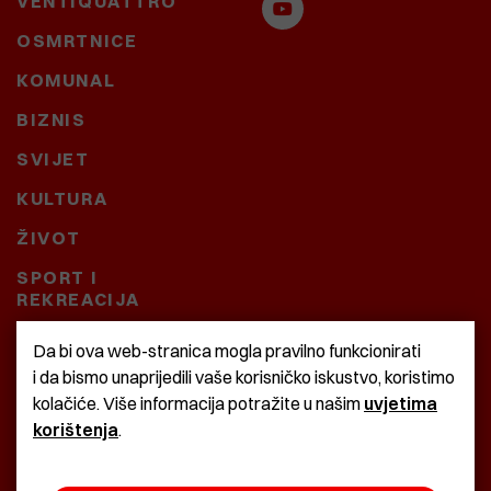
VENTIQUATTRO
OSMRTNICE
KOMUNAL
BIZNIS
SVIJET
KULTURA
ŽIVOT
SPORT I
REKREACIJA
CRNA KRONIKA
Da bi ova web-stranica mogla pravilno funkcionirati
i da bismo unaprijedili vaše korisničko iskustvo, koristimo
BAŠTARDINI I PRAVI
kolačiće. Više informacija potražite u našim
uvjetima
KRASNA ZEMLJA
korištenja
.