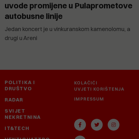
uvode promijene u Pulaprometove
autobusne linije
Jedan koncert je u vinkuranskom kamenolomu, a
drugi u Areni
POLITIKA I
KOLAČIĆI
DRUŠTVO
UVJETI KORIŠTENJA
IMPRESSUM
RADAR
SVIJET
NEKRETNINA
IT&TECH