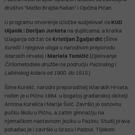
društvo "Matko Brajša Rašan" i Općina Pićan.
U programu otvorenje izložbe sudjelovat će
KUD
Uljanik
i
Dorijan Jurkota
na duplicama, a kratka
izlaganja održat će
Kristijan Žgaljardić
(
Šime
Kurelić i njegova uloga u narodnom preporodu
istarskih Hrvata
) i
Mariela Tomičić
(
Djelovanje
Ćirilometodske družbe na području Pazinskog i
Labinskog kotara od 1900. do 1915.
)
Šime Kurelić, narodni preporoditelj istarskih Hrvata,
rođen je u Pićnu 1864. u bogatoj građanskoj obitelji
Antona Kurelića i Marije Švić. Završio je osnovnu
pučku školu u Pićnu, a zatim gimnaziju na
njemačkom nastavnom jeziku u Pazinu. Studij prava
pohađao je i završio u Grazu i Padovi. Tijekom