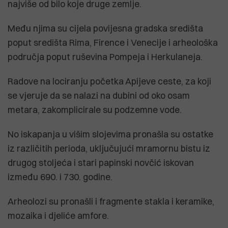
najviše od bilo koje druge zemlje.
Među njima su cijela povijesna gradska središta
poput središta Rima, Firence i Venecije i arheološka
područja poput ruševina Pompeja i Herkulaneja.
Radove na lociranju početka Apijeve ceste, za koji
se vjeruje da se nalazi na dubini od oko osam
metara, zakomplicirale su podzemne vode.
No iskapanja u višim slojevima pronašla su ostatke
iz različitih perioda, uključujući mramornu bistu iz
drugog stoljeća i stari papinski novčić iskovan
između 690. i 730. godine.
Arheolozi su pronašli i fragmente stakla i keramike,
mozaika i djeliće amfore.