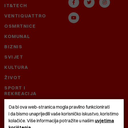
IT&TECH
VENTIQUATTRO
OSMRTNICE
KOMUNAL
BIZNIS
SVIJET
KULTURA
ŽIVOT
SPORT I
REKREACIJA
CRNA KRONIKA
Da bi ova web-stranica mogla pravilno funkcionirati
i da bismo unaprijedili vaše korisničko iskustvo, koristimo
BAŠTARDINI I PRAVI
kolačiće. Više informacija potražite u našim
uvjetima
KRASNA ZEMLJA
korištenja
.