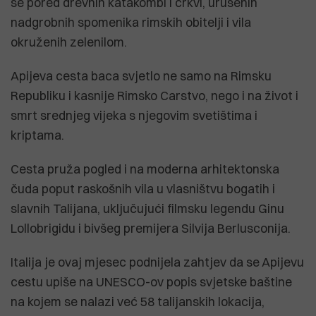
se pored drevnih katakombi i crkvi, urušenih
nadgrobnih spomenika rimskih obitelji i vila
okruženih zelenilom.
Apijeva cesta baca svjetlo ne samo na Rimsku
Republiku i kasnije Rimsko Carstvo, nego i na život i
smrt srednjeg vijeka s njegovim svetištima i
kriptama.
Cesta pruža pogled i na moderna arhitektonska
čuda poput raskošnih vila u vlasništvu bogatih i
slavnih Talijana, uključujući filmsku legendu Ginu
Lollobrigidu i bivšeg premijera Silvija Berlusconija.
Italija je ovaj mjesec podnijela zahtjev da se Apijevu
cestu upiše na UNESCO-ov popis svjetske baštine
na kojem se nalazi već 58 talijanskih lokacija,