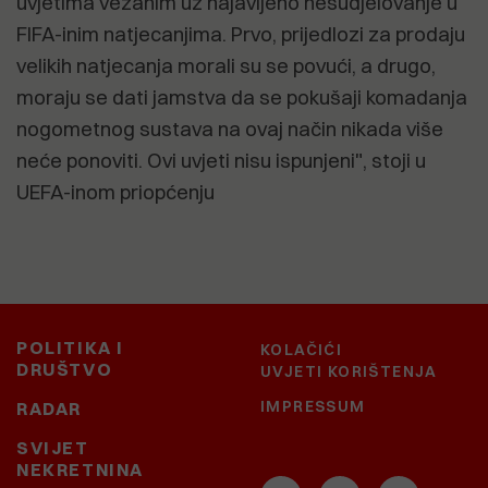
uvjetima vezanim uz najavljeno nesudjelovanje u
FIFA-inim natjecanjima. Prvo, prijedlozi za prodaju
velikih natjecanja morali su se povući, a drugo,
moraju se dati jamstva da se pokušaji komadanja
nogometnog sustava na ovaj način nikada više
neće ponoviti. Ovi uvjeti nisu ispunjeni", stoji u
UEFA-inom priopćenju
POLITIKA I
KOLAČIĆI
DRUŠTVO
UVJETI KORIŠTENJA
IMPRESSUM
RADAR
SVIJET
NEKRETNINA