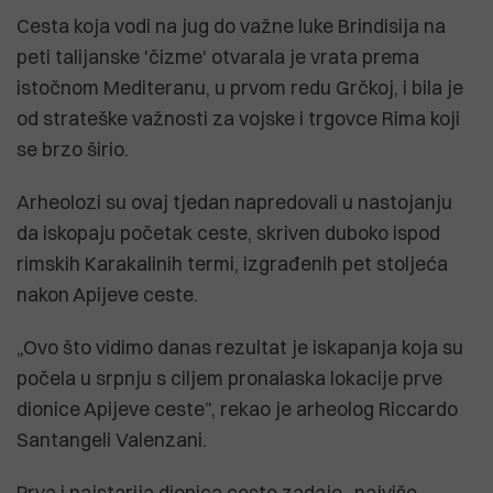
Cesta koja vodi na jug do važne luke Brindisija na
peti talijanske 'čizme' otvarala je vrata prema
istočnom Mediteranu, u prvom redu Grčkoj, i bila je
od strateške važnosti za vojske i trgovce Rima koji
se brzo širio.
Arheolozi su ovaj tjedan napredovali u nastojanju
da iskopaju početak ceste, skriven duboko ispod
rimskih Karakalinih termi, izgrađenih pet stoljeća
nakon Apijeve ceste.
„Ovo što vidimo danas rezultat je iskapanja koja su
počela u srpnju s ciljem pronalaska lokacije prve
dionice Apijeve ceste”, rekao je arheolog Riccardo
Santangeli Valenzani.
Prva i najstarija dionica ceste zadaje „najviše