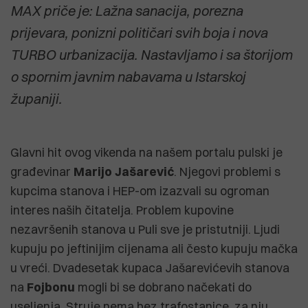
MAX priče je: Lažna sanacija, porezna
prijevara, ponizni političari svih boja i nova
TURBO urbanizacija. Nastavljamo i sa štorijom
o spornim javnim nabavama u Istarskoj
županiji.
Glavni hit ovog vikenda na našem portalu pulski je
građevinar
Marijo
Jašarević
. Njegovi problemi s
kupcima stanova i HEP-om izazvali su ogroman
interes naših čitatelja. Problem kupovine
nezavršenih stanova u Puli sve je pristutniji. Ljudi
kupuju po jeftinijim cijenama ali često kupuju mačka
u vreći. Dvadesetak kupaca Jašarevićevih stanova
na
Fojbonu
mogli bi se dobrano načekati do
useljenja. Struje nema bez trafostanice, za nju