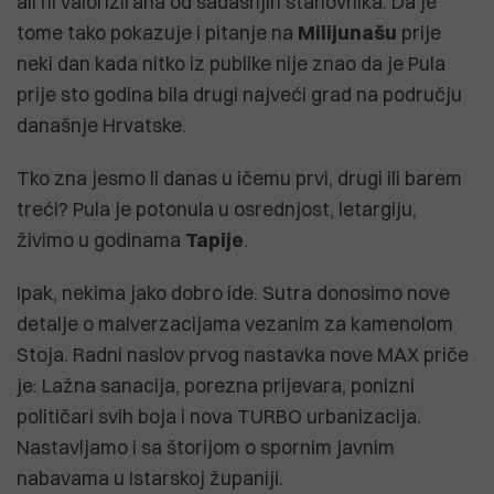
ali ni valorizirana od sadašnjih stanovnika. Da je
tome tako pokazuje i pitanje na
Milijunašu
prije
neki dan kada nitko iz publike nije znao da je Pula
prije sto godina bila drugi najveći grad na području
današnje Hrvatske.
Tko zna jesmo li danas u ičemu prvi, drugi ili barem
treći? Pula je potonula u osrednjost, letargiju,
živimo u godinama
Tapije
.
Ipak, nekima jako dobro ide. Sutra donosimo nove
detalje o malverzacijama vezanim za kamenolom
Stoja. Radni naslov prvog nastavka nove MAX priče
je: Lažna sanacija, porezna prijevara, ponizni
političari svih boja i nova TURBO urbanizacija.
Nastavljamo i sa štorijom o spornim javnim
nabavama u Istarskoj županiji.