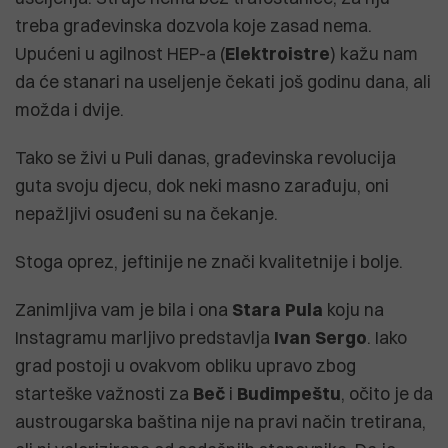
treba građevinska dozvola koje zasad nema.
Upućeni u agilnost HEP-a (
Elektroistre
) kažu nam
da će stanari na useljenje čekati još godinu dana, ali
možda i dvije.
Tako se živi u Puli danas, građevinska revolucija
guta svoju djecu, dok neki masno zarađuju, oni
nepažljivi osuđeni su na čekanje.
Stoga oprez, jeftinije ne znači kvalitetnije i bolje.
Zanimljiva vam je bila i ona
Stara
Pula
koju na
Instagramu marljivo predstavlja
Ivan
Sergo
. Iako
grad postoji u ovakvom obliku upravo zbog
starteške važnosti za
Beč
i
Budimpeštu
, očito je da
austrougarska baština nije na pravi način tretirana,