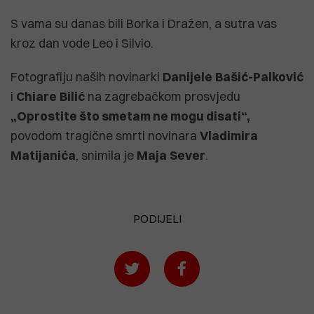
S vama su danas bili Borka i Dražen, a sutra vas
kroz dan vode Leo i Silvio.
Fotografiju naših novinarki
Danijele
Bašić-
Palković
i
Chiare
Bilić
na zagrebačkom prosvjedu
„Oprostite što smetam ne mogu disati“,
povodom tragične smrti novinara
Vladimira
Matijanića
, snimila je
Maja
Sever
.
PODIJELI