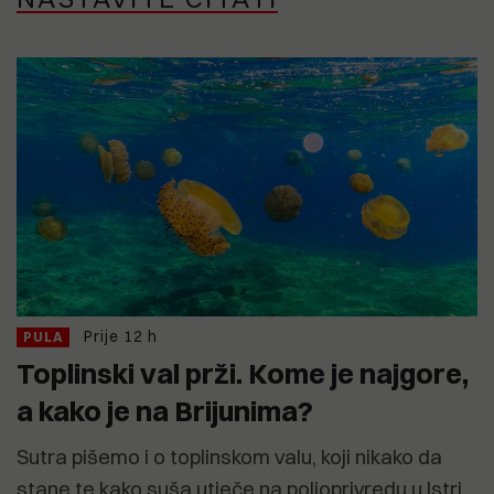
Prije 12 h
PULA
Toplinski val prži. Kome je najgore,
a kako je na Brijunima?
Sutra pišemo i o toplinskom valu, koji nikako da
stane te kako suša utječe na poljoprivredu u Istri.