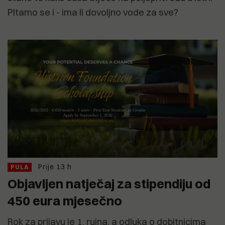
PItamo se i - ima li dovoljno vode za sve?
Prije 13 h
PULA
Objavljen natječaj za stipendiju od
450 eura mjesečno
Rok za prijavu je 1. rujna, a odluka o dobitnicima