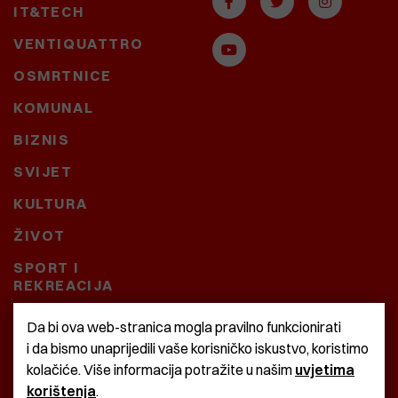
IT&TECH
VENTIQUATTRO
OSMRTNICE
KOMUNAL
BIZNIS
SVIJET
KULTURA
ŽIVOT
SPORT I
REKREACIJA
CRNA KRONIKA
Da bi ova web-stranica mogla pravilno funkcionirati
i da bismo unaprijedili vaše korisničko iskustvo, koristimo
BAŠTARDINI I PRAVI
kolačiće. Više informacija potražite u našim
uvjetima
KRASNA ZEMLJA
korištenja
.