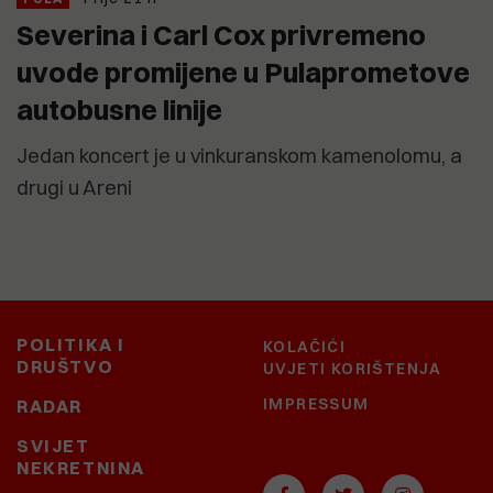
Severina i Carl Cox privremeno
uvode promijene u Pulaprometove
autobusne linije
Jedan koncert je u vinkuranskom kamenolomu, a
drugi u Areni
POLITIKA I
KOLAČIĆI
DRUŠTVO
UVJETI KORIŠTENJA
IMPRESSUM
RADAR
SVIJET
NEKRETNINA