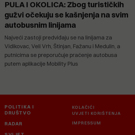
PULA I OKOLICA: Zbog turističkih
gužvi očekuju se kašnjenja na svim
autobusnim linijama
Najveći zastoji predviđaju se na linijama za
Vidikovac, Veli Vrh, Štinjan, Fažanu i Medulin, a
putnicima se preporučuje praćenje autobusa
putem aplikacije Mobility Plus
POLITIKA I
KOLAČIĆI
DRUŠTVO
UVJETI KORIŠTENJA
IMPRESSUM
RADAR
SVIJET