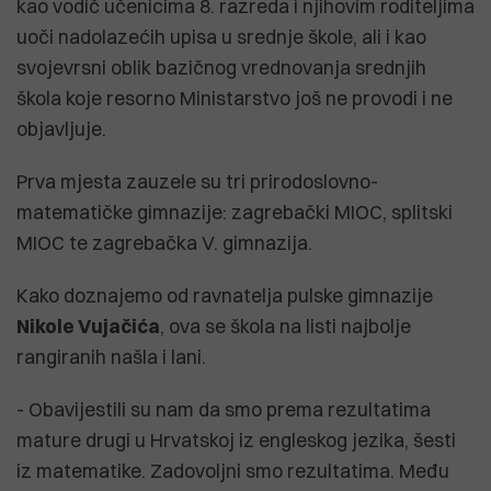
kao vodič učenicima 8. razreda i njihovim roditeljima
uoči nadolazećih upisa u srednje škole, ali i kao
svojevrsni oblik bazičnog vrednovanja srednjih
škola koje resorno Ministarstvo još ne provodi i ne
objavljuje.
Prva mjesta zauzele su tri prirodoslovno-
matematičke gimnazije: zagrebački MIOC, splitski
MIOC te zagrebačka V. gimnazija.
Kako doznajemo od ravnatelja pulske gimnazije
Nikole Vujačića
, ova se škola na listi najbolje
rangiranih našla i lani.
- Obavijestili su nam da smo prema rezultatima
mature drugi u Hrvatskoj iz engleskog jezika, šesti
iz matematike. Zadovoljni smo rezultatima. Među