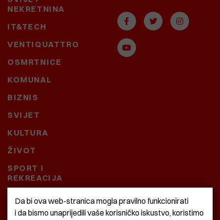
NEKRETNINA
IT&TECH
VENTIQUATTRO
OSMRTNICE
KOMUNAL
BIZNIS
SVIJET
KULTURA
ŽIVOT
SPORT I
REKREACIJA
CRNA KRONIKA
Da bi ova web-stranica mogla pravilno funkcionirati
i da bismo unaprijedili vaše korisničko iskustvo, koristimo
BAŠTARDINI I PRAVI