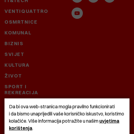
IT&TECH
VENTIQUATTRO
OSMRTNICE
KOMUNAL
BIZNIS
SVIJET
KULTURA
ŽIVOT
SPORT I
REKREACIJA
CRNA KRONIKA
Da bi ova web-stranica mogla pravilno funkcionirati
i da bismo unaprijedili vaše korisničko iskustvo, koristimo
BAŠTARDINI I PRAVI
kolačiće. Više informacija potražite u našim
uvjetima
KRASNA ZEMLJA
korištenja
.