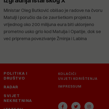
izgradnja istarskog X"
Ministar Oleg Butković obišao je radove na čvoru
Matulji i poručio da će završetkom projekta
vrijednog oko 200 milijuna eura biti uklonjeno
prometno usko grlo kod Matulja i Opatije, dok se
već priprema povezivanje Žminja i Labina
POLITIKA I
KOLAČIĆI
DRUŠTVO
UVJETI KORIŠTENJA
IMPRESSUM
RADAR
SVIJET
NEKRETNINA