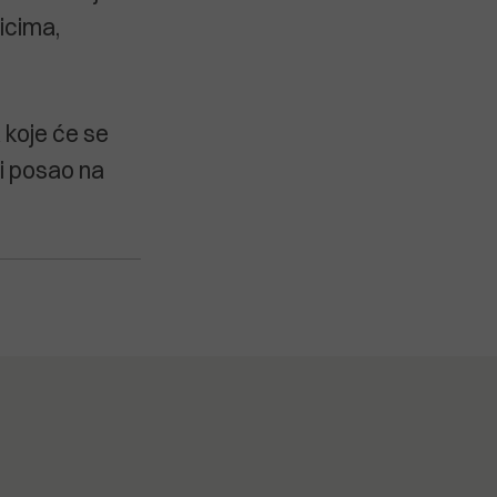
icima,
 koje će se
ti posao na