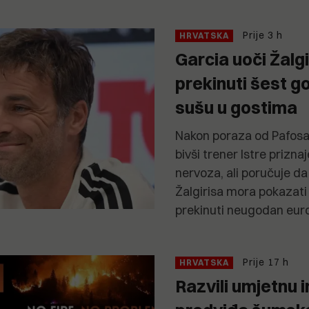
Prije 3 h
HRVATSKA
Garcia uoči Žalg
prekinuti šest 
sušu u gostima
Nakon poraza od Pafosa 
bivši trener Istre prizn
nervoza, ali poručuje d
Žalgirisa mora pokazati 
prekinuti neugodan euro
Prije 17 h
HRVATSKA
Razvili umjetnu i