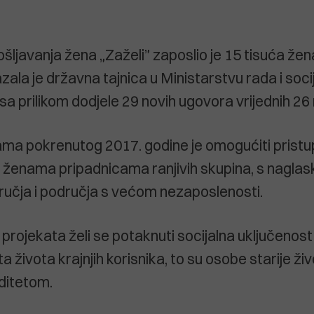
ljavanja žena „Zaželi” zaposlio je 15 tisuća žena
zala je državna tajnica u Ministarstvu rada i socij
sa prilikom dodjele 29 novih ugovora vrijednih 26 
rama pokrenutog 2017. godine je omogućiti pristu
 ženama pripadnicama ranjivih skupina, s naglas
ručja i područja s većom nezaposlenosti.
rojekata želi se potaknuti socijalna uključenost
ta života krajnjih korisnika, to su osobe starije živ
iditetom.