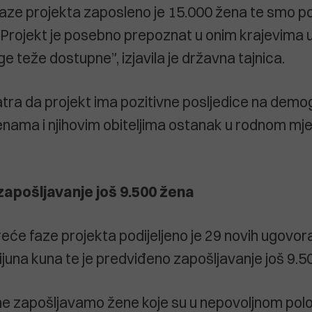
faze projekta zaposleno je 15.000 žena te smo podi
a. Projekt je posebno prepoznat u onim krajevima 
ge teže dostupne”, izjavila je državna tajnica.
tra da projekt ima pozitivne posljedice na demogr
ama i njihovim obiteljima ostanak u rodnom mjes
apošljavanje još 9.500 žena
eće faze projekta podijeljeno je 29 novih ugovora
ijuna kuna te je predviđeno zapošljavanje još 9.5
ne zapošljavamo žene koje su u nepovoljnom polo