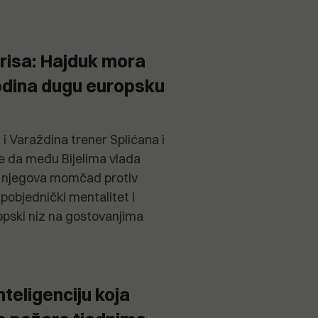
irisa: Hajduk mora
godina dugu europsku
i Varaždina trener Splićana i
aje da među Bijelima vlada
a njegova momčad protiv
pobjednički mentalitet i
pski niz na gostovanjima
nteligenciju koja