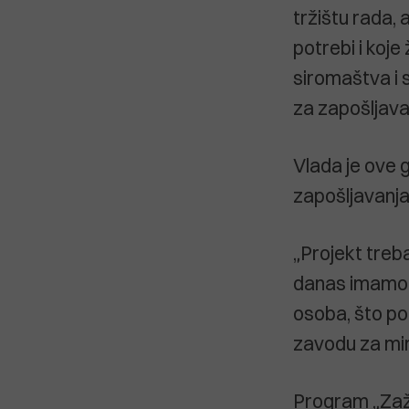
tržištu rada,
potrebi i koj
siromaštva i s
za zapošljava
Vlada je ove 
zapošljavanja
„Projekt treb
danas imamo p
osoba, što po
zavodu za mir
Program „Zažel