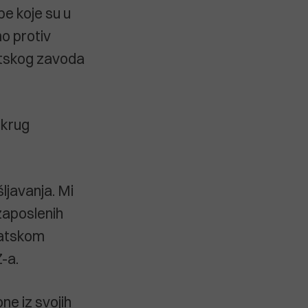
be koje su u
mo protiv
vatskog zavoda
 krug
ljavanja. Mi
zaposlenih
rvatskom
-a.
ne iz svojih