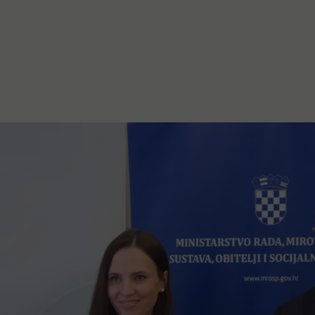
stanovanje,
kulturu..."