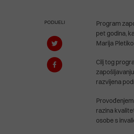
PODIJELI
Program zapoš
pet godina, ka
Marija Pletiko
Cilj tog prog
zapošljavanju
razvijena pod
Provođenjem p
razina kvalite
osobe s inval