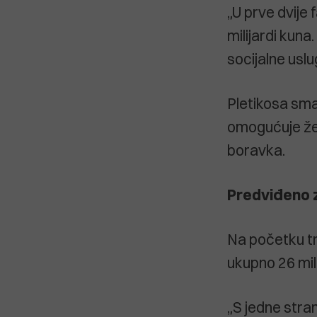
„U prve dvije 
milijardi kun
socijalne uslu
Pletikosa sma
omogućuje žen
boravka.
Predviđeno z
Na početku tr
ukupno 26 mil
„S jedne stra