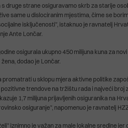
 a s druge strane osiguravamo skrb za starije oso
e žive same u dislociranim mjestima, čime se bori
ocijalne isključenosti”, istaknuo je ravnatelj Hr
nje Ante Lončar.
godine osigurala ukupno 450 milijuna kuna za novi
 žena, dodao je Lončar.
a promatrati u sklopu mjera aktivne politike zapoš
ozitivne trendove na tržištu rada i najveći broj 
kazuje 1,7 milijuna prijavljenih osiguranika na H
ovinsko osiguranje”, napomenuo je ravnatelj HZZ
i” iznimno je važan za male lokalne sredine jer o