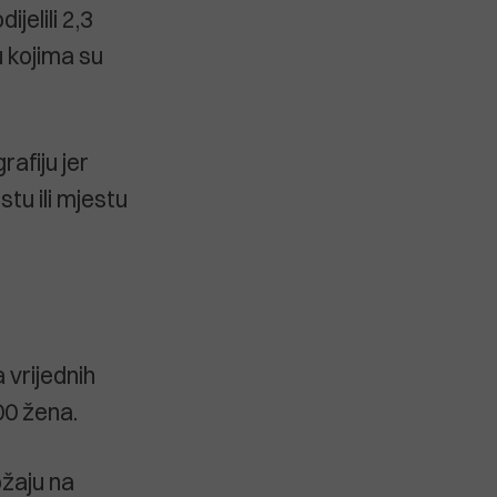
jelili 2,3
u kojima su
afiju jer
tu ili mjestu
 vrijednih
00 žena.
žaju na