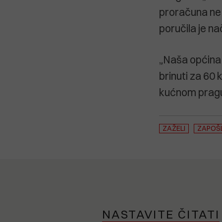
proračuna ne 
poručila je n
„Naša općina 
brinuti za 60 
kućnom pragu”
ZAŽELI
ZAPOŠ
NASTAVITE ČITATI