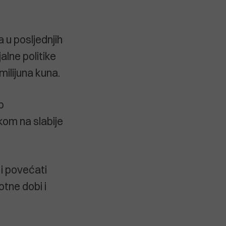
 u posljednjih
alne politike
milijuna kuna.
p
kom na slabije
 i povećati
otne dobi i