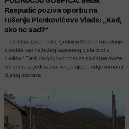
PODRUČJU GOSPIĆA: Selak
Raspudić poziva oporbu na
rušenje Plenkovićeve Vlade: „Kad,
ako ne sad?“
Traži hitnu izvanrednu sjednicu Sabora i uvođenje
ekocida kao najtežeg kaznenog djela protiv
okoliša * Tvrdi da odgovornost za slučaj ne može
biti samo pojedinačna, već je riječ o odgovornosti
cijelog sustava