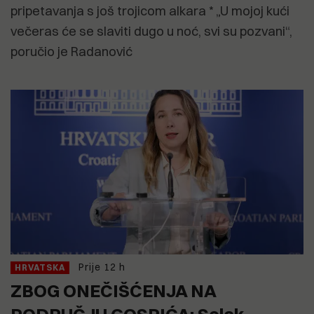
pripetavanja s još trojicom alkara * „U mojoj kući
večeras će se slaviti dugo u noć, svi su pozvani“,
poručio je Radanović
Prije 12 h
HRVATSKA
ZBOG ONEČIŠĆENJA NA