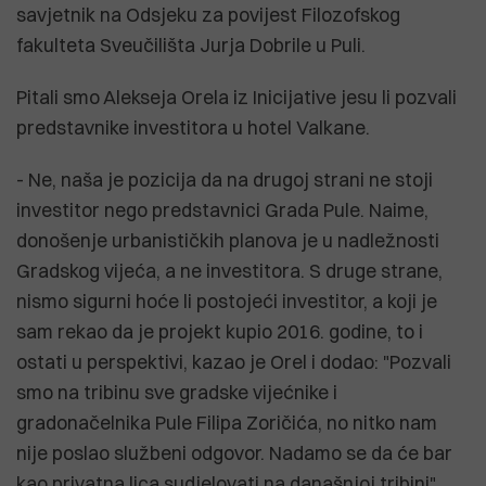
savjetnik na Odsjeku za povijest Filozofskog
fakulteta Sveučilišta Jurja Dobrile u Puli.
Pitali smo Alekseja Orela iz Inicijative jesu li pozvali
predstavnike investitora u hotel Valkane.
- Ne, naša je pozicija da na drugoj strani ne stoji
investitor nego predstavnici Grada Pule. Naime,
donošenje urbanističkih planova je u nadležnosti
Gradskog vijeća, a ne investitora. S druge strane,
nismo sigurni hoće li postojeći investitor, a koji je
sam rekao da je projekt kupio 2016. godine, to i
ostati u perspektivi, kazao je Orel i dodao: "Pozvali
smo na tribinu sve gradske vijećnike i
gradonačelnika Pule Filipa Zoričića, no nitko nam
nije poslao službeni odgovor. Nadamo se da će bar
kao privatna lica sudjelovati na današnjoj tribini".