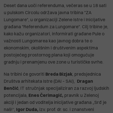
Deset dana uoči referenduma, večeras se u 18 sati
u pulskom Circolu održava javna tribina "ZA
Lungomare", u organizaciji Zelene Istre i Inicijative
građana "Referendum za Lungomare". Cilj tribine je,
kako kažu organizatori, informirati građane Pule o
važnosti Lungomarea kao javnog dobra te o
ekonomskim, okolišnim i društvenim aspektima
postojećeg prostornog plana koji omogućuje
gradnju i prenamjenu ove zone u turističke svrhe.
Na tribini će govoriti
Breda Bizjak
, predsjednica
Društva arhitekata Istre (DAI – SAI),
Dragan
Benčić
, IT stručnjak specijaliziran za razvoj ljudskih
potencijala,
Enes Čerimagić,
pravnik u Zelenoj
akciji i jedan od voditelja inicijative građana „Srđ je
naš!“,
Igor Duda,
izv. prof. dr. sc. i znanstveni