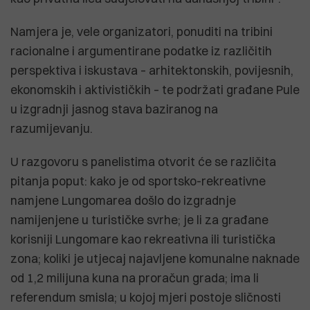
Namjera je, vele organizatori, ponuditi na tribini
racionalne i argumentirane podatke iz različitih
perspektiva i iskustava – arhitektonskih, povijesnih,
ekonomskih i aktivističkih – te podržati građane Pule
u izgradnji jasnog stava baziranog na
razumijevanju.
U razgovoru s panelistima otvorit će se različita
pitanja poput: kako je od sportsko-rekreativne
namjene Lungomarea došlo do izgradnje
namijenjene u turističke svrhe; je li za građane
korisniji Lungomare kao rekreativna ili turistička
zona; koliki je utjecaj najavljene komunalne naknade
od 1,2 milijuna kuna na proračun grada; ima li
referendum smisla; u kojoj mjeri postoje sličnosti