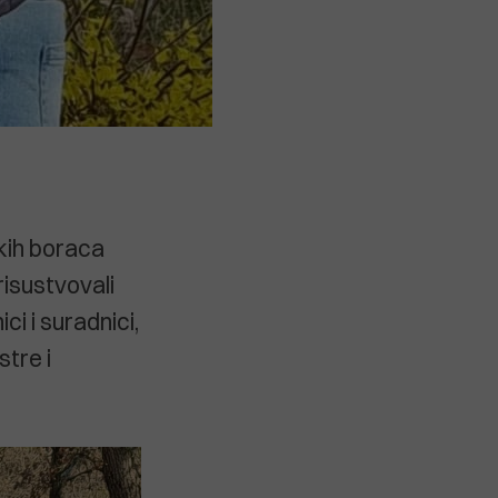
kih boraca
risustvovali
i i suradnici,
stre i