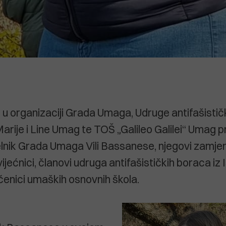
u organizaciji Grada Umaga, Udruge antifašistič
arije i Line Umag te TOŠ „Galileo Galilei“ Umag p
nik Grada Umaga Vili Bassanese, njegovi zamjenic
vijećnici, članovi udruga antifašističkih boraca iz I
učenici umaških osnovnih škola.