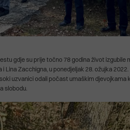
mjestu gdje su prije točno 78 godina život izgubile
i Lina Zacchigna, u ponedjeljak 28. ožujka 2022. 
visoki uzvanici odali počast umaškim djevojkama k
za slobodu.