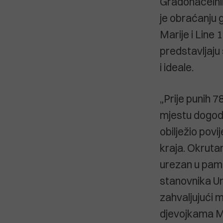
Gradonačelni
je obraćanju 
Marije i Line 
predstavljaju
i ideale.
„Prije punih 
mjestu dogodi
obilježio pov
kraja. Okruta
urezan u pamć
stanovnika U
zahvaljujući 
djevojkama Mar