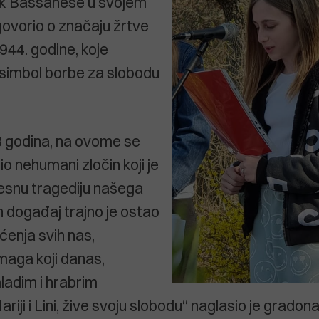
k Bassanese u svojem
govorio o značaju žrtve
1944. godine, koje
 simbol borbe za slobodu
78 godina, na ovome se
o nehumani zločin koji je
ijesnu tragediju našega
n događaj trajno je ostao
enja svih nas,
maga koji danas,
mladim i hrabrim
iji i Lini, žive svoju slobodu“ naglasio je grado