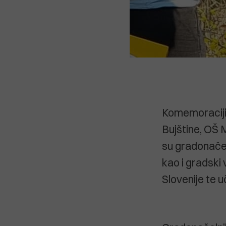
Komemoraciji 
Bujštine, OŠ M
su gradonačel
kao i gradski 
Slovenije te 