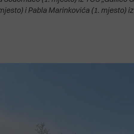
stanovanje,
mjesto) i Pabla Marinkovića (1. mjesto) i
kulturu..."