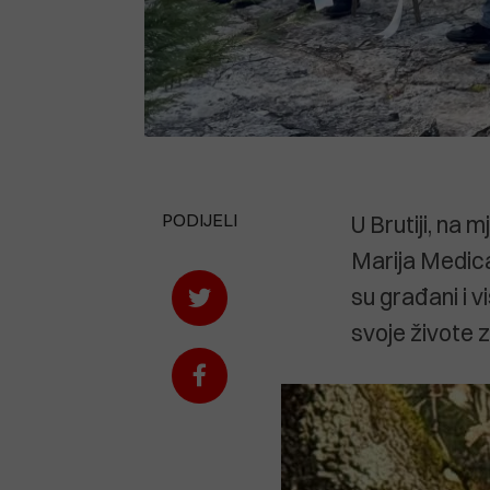
PODIJELI
U Brutiji, na 
Marija Medica 
su građani i 
svoje živote 