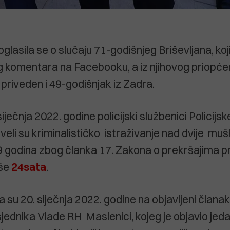
lasila se o slučaju 71-godišnjeg Briševljana, koji
 komentara na Facebooku, a iz njihovog priopćenja
 priveden i 49-godišnjak iz Zadra.
siječnja 2022. godine policijski službenici Policijs
eli su kriminalističko istraživanje nad dvije mu
49 godina zbog članka 17. Zakona o prekršajima p
iše
24sata
.
 su 20. siječnja 2022. godine na objavljeni članak
jednika Vlade RH Maslenici, kojeg je objavio jed