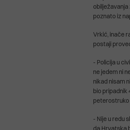
obilježavanja 
poznato iz na
Vrkić, inače ra
postaji proveo
- Policija u c
ne jedem ni ne
nikad nisam ni
bio pripadnik 
peterostruko
- Nije u redu s
da Hrvatska bu