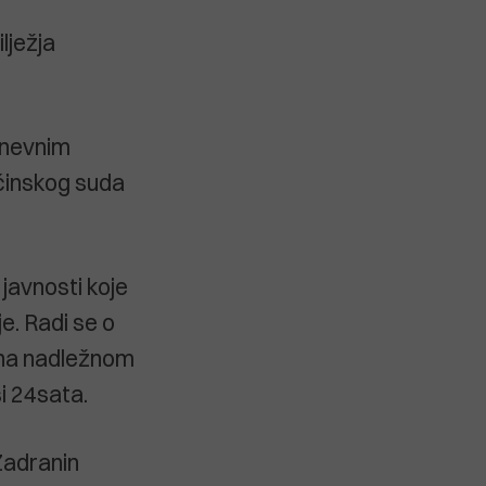
lježja
dnevnim
pćinskog suda
javnosti koje
e. Radi se o
e na nadležnom
i 24sata.
Zadranin