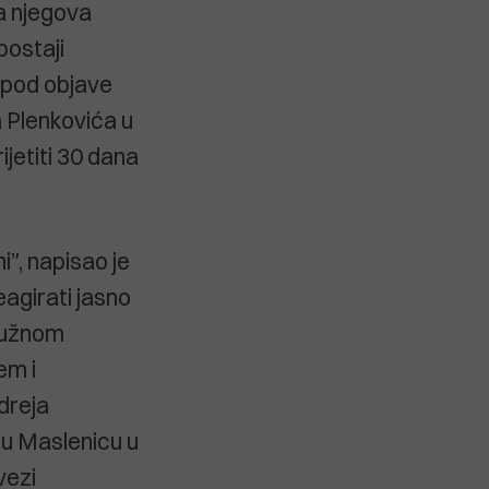
na njegova
postaji
ispod objave
a Plenkovića u
jetiti 30 dana
i”, napisao je
eagirati jasno
ptužnom
em i
dreja
 u Maslenicu u
vezi