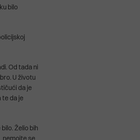
ku bilo
olicijskoj
adi. Od tada ni
bro. U životu
tičući da je
 te da je
bilo. Želio bih
i, nemojte se