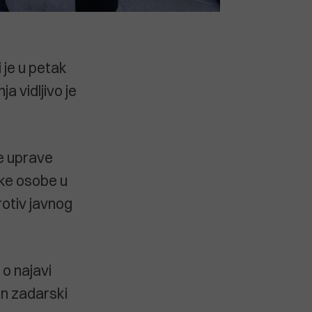
 je u petak
 vidljivo je
ke uprave
ške osobe u
rotiv javnog
 o najavi
an zadarski