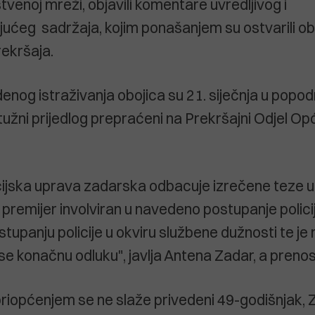
tvenoj mreži, objavili komentare uvredljivog i
ćeg sadržaja, kojim ponašanjem su ostvarili obi
ekršaja.
nog istraživanja obojica su 21. siječnja u popo
užni prijedlog prepraćeni na Prekršajni Odjel O
cijska uprava zadarska odbacuje izrečene teze u 
e premijer involviran u navedeno postupanje policij
tupanju policije u okviru službene dužnosti te j
e konačnu odluku", javlja Antena Zadar, a prenos
 priopćenjem se ne slaže privedeni 49-godišnjak, 