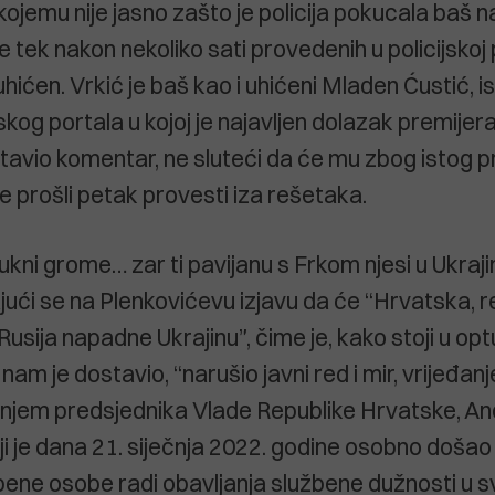
kojemu nije jasno zašto je policija pokucala baš 
je tek nakon nekoliko sati provedenih u policijskoj 
hićen. Vrkić je baš kao i uhićeni Mladen Ćustić, 
kog portala u kojoj je najavljen dolazak premijer
tavio komentar, ne sluteći da će mu zbog istog pri
e prošli petak provesti iza rešetaka.
ukni grome… zar ti pavijanu s Frkom njesi u Ukrajin
ajući se na Plenkovićevu izjavu da će “Hrvatska, r
Rusija napadne Ukrajinu”, čime je, kako stoji u o
 nam je dostavio, “narušio javni red i mir, vrijeđanj
jem predsjednika Vlade Republike Hrvatske, An
ji je dana 21. siječnja 2022. godine osobno došao
bene osobe radi obavljanja službene dužnosti u s