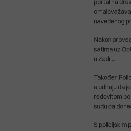
portal na druš
omalovažavaju
navedenog pr
Nakon provede
satima uz Opt
u Zadru.
Također, Poli
aludiraju da j
redovitom pos
sudu da dones
S policijskim