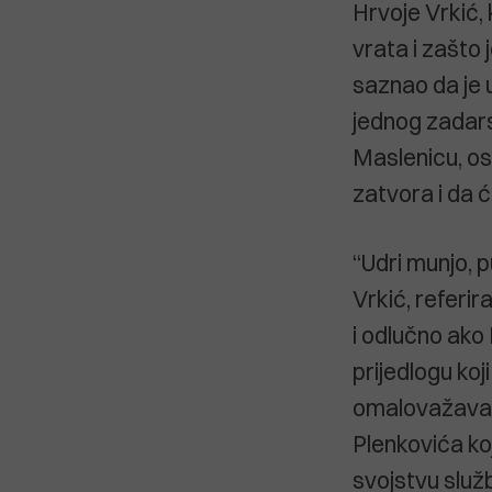
Hrvoje Vrkić, 
vrata i zašto 
saznao da je u
jednog zadars
Maslenicu, os
zatvora i da ć
“Udri munjo, p
Vrkić, referir
i odlučno ako 
prijedlogu koji
omalovažavan
Plenkovića ko
svojstvu služ