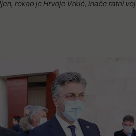
en, rekao je Hrvoje Vrkić, inače ratni voj
stanovanje,
kulturu..."