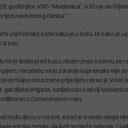
29. godišnjice VRO “Maslenica”, a što je okrivljeni
prijed navedenog članka.”
tni vojni invalid, kaže kako je u šoku, te kako je u p
 8 sati.
ivilu mi je došla pred kuću, nisam znao o čemu se r
 pijem, narušeno mi je zdravlje koje ionako nije do
 prekršajno ni kazneno prijavljen, rekao je Vrkić is
4. gardijske brigade, sudjelovao u akciji Maslenica
 odlikovan u Domovinskom ratu.
lati tuđu djecu u ratove, a kad je trebalo njega nije 
de mirnija zemlja, da ljudi ne bježe odavde. Ljud