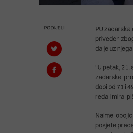
PODIJELI
PU zadarska og
priveden zbog
da je uz njega
“U petak, 21. 
zadarske prov
dobi od 71 i 
reda i mira, p
Naime, obojica
posjete preds