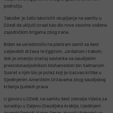
području.
Također je želio iskoristiti okupljanje na samitu u
Džedi da uključi Izrael kao dio nove osovine vođene
zajedničkim brigama zbog Irana.
Biden se usredotočio na planirani samit sa šest
zaljevskih država te Egiptom, Jordanom i Irakom,
dok je umanjio značaj sastanka sa saudijskim
prestolonasljednikom Mohamedom bin Salmanom.
Susret s njim bio je potez koji je izazvao kritike u
Sjedinjenim Američkim Državama zbog saudijskog
kršenja ljudskih prava.
U govoru u Džedi, na samitu šest zemalja Vijeća za
suradnju u Zaljevu (Saudijska Arabija, Ujedinjeni
Arapski Emirati, Katar, Oman, Kuvajt i Bahrein) uz