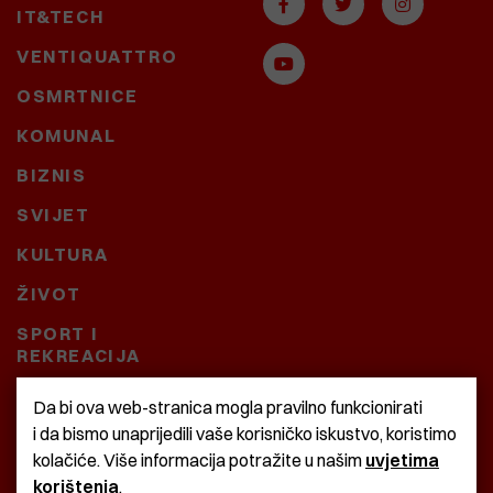
IT&TECH
VENTIQUATTRO
OSMRTNICE
KOMUNAL
BIZNIS
SVIJET
KULTURA
ŽIVOT
SPORT I
REKREACIJA
CRNA KRONIKA
Da bi ova web-stranica mogla pravilno funkcionirati
i da bismo unaprijedili vaše korisničko iskustvo, koristimo
BAŠTARDINI I PRAVI
kolačiće. Više informacija potražite u našim
uvjetima
KRASNA ZEMLJA
korištenja
.