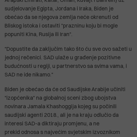
sudjelovanje Egipta, Jordana i Iraka, Biden je
obećao da se njegova zemlja neće okrenuti od
Bliskog istoka i ostaviti "prazninu koju bi mogle
popuniti Kina, Rusija ili Iran".
"Dopustite da zaključim tako što ću sve ovo sažeti u
jednoj rečenici. SAD ulaže u građenje pozitivne
budućnosti u regiji, u partnerstvo sa svima vama, i
SAD ne ide nikamo."
Biden je obećao da će od Saudijske Arabije učiniti
"izopćenika" na globalnoj sceni zbog ubojstva
novinara Jamala Khashoggija kojeg su počinili
saudijski agenti 2018., ali je na kraju odlučio da
interesi SAD-a diktiraju promjenu, a ne
prekid odnosa s najvećim svjetskim izvoznikom