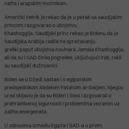
nafte i arapskim moćnikom.
Američki čelnik je rekao da je u petak sa saudijskim
princom razgovarao o ubojstvu
Khashoggija. Saudijski princ rekao je Bidenu da je
Saudijska Arabija radila na sprečavanju
greški poput ubojstva novinara Jamala Khashoggija,
ali da su i SAD činile pogreške, uključujući Irak, rekli
su saudijski dužnosnici.
Biden se u Džedi sastao i s egipatskim
predsjednikom Abdelom Fatahom al-Sisijem. Njegov
ured objavio je da su Biden i Sissi razgovarali o
prehrambenoj sigurnosti i problemima vezanim uz
zalihe energenata.
U odnosima između Egipta i SAD-a u prvim