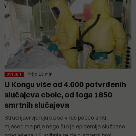
Prije 18 min
SVIJET
U Kongu više od 4.000 potvrđenih
slučajeva ebole, od toga 1850
smrtnih slučajeva
Stručnjaci vjeruju da se virus počeo širiti
mjesecima prije nego što je epidemija službeno
proglašena 15. svibnja te da bi stvarni broj