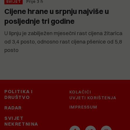
Prije 3 h
SVIJET
Cijene hrane u srpnju najviše u
posljednje tri godine
U lipnju je zabilježen mjesečni rast cijena žitarica
od 3,4 posto, odnosno rast cijena pšenice od 5,8
posto
POLITIKA I
KOLAČIĆI
DRUŠTVO
UVJETI KORIŠTENJA
IMPRESSUM
RADAR
SVIJET
NEKRETNINA