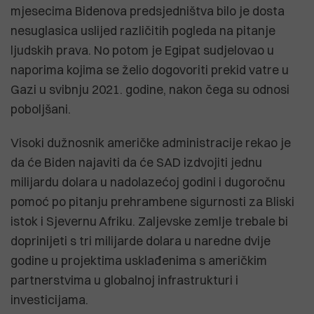
mjesecima Bidenova predsjedništva bilo je dosta
nesuglasica uslijed različitih pogleda na pitanje
ljudskih prava. No potom je Egipat sudjelovao u
naporima kojima se želio dogovoriti prekid vatre u
Gazi u svibnju 2021. godine, nakon čega su odnosi
poboljšani.
Visoki dužnosnik američke administracije rekao je
da će Biden najaviti da će SAD izdvojiti jednu
milijardu dolara u nadolazećoj godini i dugoročnu
pomoć po pitanju prehrambene sigurnosti za Bliski
istok i Sjevernu Afriku. Zaljevske zemlje trebale bi
doprinijeti s tri milijarde dolara u naredne dvije
godine u projektima usklađenima s američkim
partnerstvima u globalnoj infrastrukturi i
investicijama.