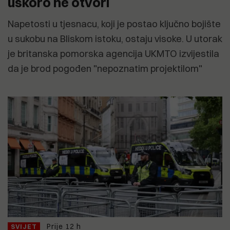
uskoro ne otvori
Napetosti u tjesnacu, koji je postao ključno bojište
u sukobu na Bliskom istoku, ostaju visoke. U utorak
je britanska pomorska agencija UKMTO izvijestila
da je brod pogođen "nepoznatim projektilom"
Prije 12 h
SVIJET