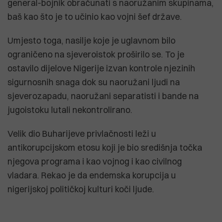
general-bojnik obračunati s naoružanim skupinama,
baš kao što je to učinio kao vojni šef države.
Umjesto toga, nasilje koje je uglavnom bilo
ograničeno na sjeveroistok proširilo se. To je
ostavilo dijelove Nigerije izvan kontrole njezinih
sigurnosnih snaga dok su naoružani ljudi na
sjeverozapadu, naoružani separatisti i bande na
jugoistoku lutali nekontrolirano.
Velik dio Buharijeve privlačnosti leži u
antikorupcijskom etosu koji je bio središnja točka
njegova programa i kao vojnog i kao civilnog
vladara. Rekao je da endemska korupcija u
nigerijskoj političkoj kulturi koči ljude.