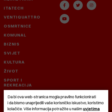
IT&TECH
VENTIQUATTRO
OSMRTNICE
KOMUNAL
BIZNIS
SVIJET
KULTURA
ŽIVOT
SPORT I
REKREACIJA
CRNA KRONIKA
Da bi ova web-stranica mogla pravilno funkcionirati
i da bismo unaprijedili vaše korisničko iskustvo, koristimo
BAŠTARDINI I PRAVI
kolačiće. Više informacija potražite u našim
uvjetima