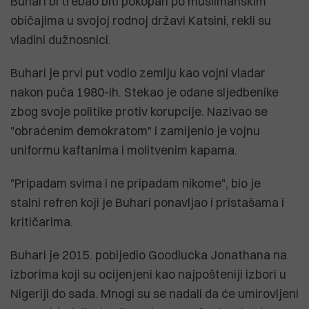
Buhari bi trebao biti pokopan po muslimanskim
običajima u svojoj rodnoj državi Katsini, rekli su
vladini dužnosnici.
Buhari je prvi put vodio zemlju kao vojni vladar
nakon puča 1980-ih. Stekao je odane sljedbenike
zbog svoje politike protiv korupcije. Nazivao se
"obraćenim demokratom" i zamijenio je vojnu
uniformu kaftanima i molitvenim kapama.
"Pripadam svima i ne pripadam nikome", bio je
stalni refren koji je Buhari ponavljao i pristašama i
kritičarima.
Buhari je 2015. pobijedio Goodlucka Jonathana na
izborima koji su ocijenjeni kao najpošteniji izbori u
Nigeriji do sada. Mnogi su se nadali da će umirovljeni