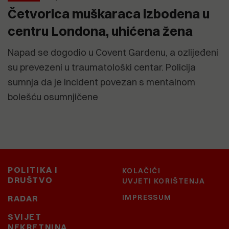
Četvorica muškaraca izbodena u
centru Londona, uhićena žena
Napad se dogodio u Covent Gardenu, a ozlijeđeni
su prevezeni u traumatološki centar. Policija
sumnja da je incident povezan s mentalnom
bolešću osumnjičene
POLITIKA I
KOLAČIĆI
DRUŠTVO
UVJETI KORIŠTENJA
IMPRESSUM
RADAR
SVIJET
NEKRETNINA