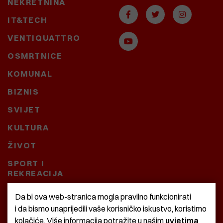
NEKRETNINA
IT&TECH
VENTIQUATTRO
OSMRTNICE
KOMUNAL
BIZNIS
SVIJET
KULTURA
ŽIVOT
SPORT I
REKREACIJA
CRNA KRONIKA
Da bi ova web-stranica mogla pravilno funkcionirati
i da bismo unaprijedili vaše korisničko iskustvo, koristimo
BAŠTARDINI I PRAVI
kolačiće. Više informacija potražite u našim
uvjetima