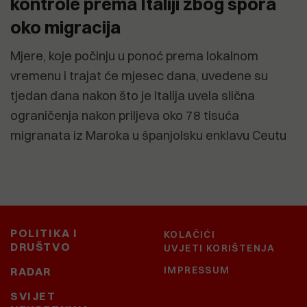
kontrole prema Italiji zbog spora
oko migracija
Mjere, koje počinju u ponoć prema lokalnom
vremenu i trajat će mjesec dana, uvedene su
tjedan dana nakon što je Italija uvela slična
ograničenja nakon priljeva oko 78 tisuća
migranata iz Maroka u španjolsku enklavu Ceutu
POLITIKA I
KOLAČIĆI
DRUŠTVO
UVJETI KORIŠTENJA
IMPRESSUM
RADAR
SVIJET