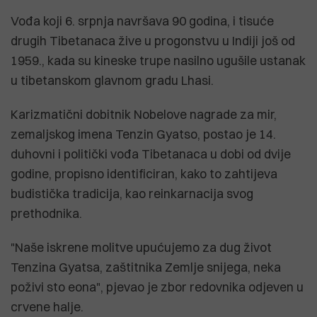
Vođa koji 6. srpnja navršava 90 godina, i tisuće
drugih Tibetanaca žive u progonstvu u Indiji još od
1959., kada su kineske trupe nasilno ugušile ustanak
u tibetanskom glavnom gradu Lhasi.
Karizmatični dobitnik Nobelove nagrade za mir,
zemaljskog imena Tenzin Gyatso, postao je 14.
duhovni i politički vođa Tibetanaca u dobi od dvije
godine, propisno identificiran, kako to zahtijeva
budistička tradicija, kao reinkarnacija svog
prethodnika.
"Naše iskrene molitve upućujemo za dug život
Tenzina Gyatsa, zaštitnika Zemlje snijega, neka
poživi sto eona", pjevao je zbor redovnika odjeven u
crvene halje.