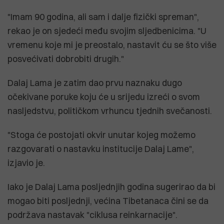
"Imam 90 godina, ali sam i dalje fizički spreman",
rekao je on sjedeći među svojim sljedbenicima. "U
vremenu koje mi je preostalo, nastavit ću se što više
posvećivati ​​dobrobiti drugih."
Dalaj Lama je zatim dao prvu naznaku dugo
očekivane poruke koju će u srijedu izreći o svom
nasljedstvu, političkom vrhuncu tjednih svečanosti.
"Stoga će postojati okvir unutar kojeg možemo
razgovarati o nastavku institucije Dalaj Lame",
izjavio je.
Iako je Dalaj Lama posljednjih godina sugerirao da bi
mogao biti posljednji, većina Tibetanaca čini se da
podržava nastavak "ciklusa reinkarnacije".