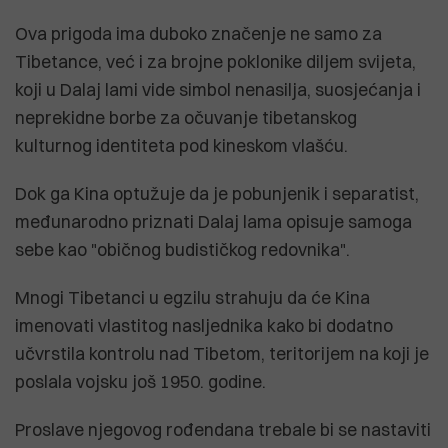
Ova prigoda ima duboko značenje ne samo za
Tibetance, već i za brojne poklonike diljem svijeta,
koji u Dalaj lami vide simbol nenasilja, suosjećanja i
neprekidne borbe za očuvanje tibetanskog
kulturnog identiteta pod kineskom vlašću.
Dok ga Kina optužuje da je pobunjenik i separatist,
međunarodno priznati Dalaj lama opisuje samoga
sebe kao "običnog budističkog redovnika".
Mnogi Tibetanci u egzilu strahuju da će Kina
imenovati vlastitog nasljednika kako bi dodatno
učvrstila kontrolu nad Tibetom, teritorijem na koji je
poslala vojsku još 1950. godine.
Proslave njegovog rođendana trebale bi se nastaviti