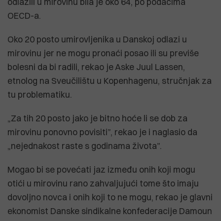
odlazili u mirovinu bila je oko 64, po podacima
OECD-a.
Oko 20 posto umirovljenika u Danskoj odlazi u
mirovinu jer ne mogu pronaći posao ili su previše
bolesni da bi radili, rekao je Aske Juul Lassen,
etnolog na Sveučilištu u Kopenhagenu, stručnjak za
tu problematiku.
„Za tih 20 posto jako je bitno hoće li se dob za
mirovinu ponovno povisiti”, rekao je i naglasio da
„nejednakost raste s godinama života”.
Mogao bi se povećati jaz između onih koji mogu
otići u mirovinu rano zahvaljujući tome što imaju
dovoljno novca i onih koji to ne mogu, rekao je glavni
ekonomist Danske sindikalne konfederacije Damoun