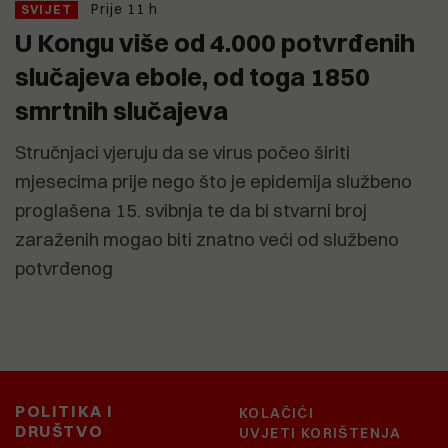
Prije 11 h
SVIJET
U Kongu više od 4.000 potvrđenih
slučajeva ebole, od toga 1850
smrtnih slučajeva
Stručnjaci vjeruju da se virus počeo širiti
mjesecima prije nego što je epidemija službeno
proglašena 15. svibnja te da bi stvarni broj
zaraženih mogao biti znatno veći od službeno
potvrđenog
POLITIKA I
KOLAČIĆI
DRUŠTVO
UVJETI KORIŠTENJA