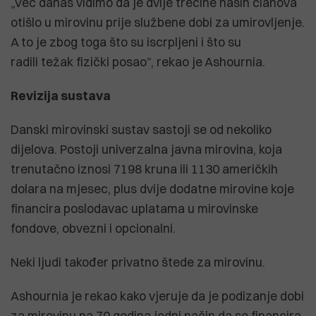
„Već danas vidimo da je dvije trećine naših članova
otišlo u mirovinu prije službene dobi za umirovljenje.
A to je zbog toga što su iscrpljeni i što su
radili težak fizički posao”, rekao je Ashournia.
Revizija sustava
Danski mirovinski sustav sastoji se od nekoliko
dijelova. Postoji univerzalna javna mirovina, koja
trenutačno iznosi 7198 kruna ili 1130 američkih
dolara na mjesec, plus dvije dodatne mirovine koje
financira poslodavac uplatama u mirovinske
fondove, obvezni i opcionalni.
Neki ljudi također privatno štede za mirovinu.
Ashournia je rekao kako vjeruje da je podizanje dobi
za mirovinu na 70 godina jedni način da se financira