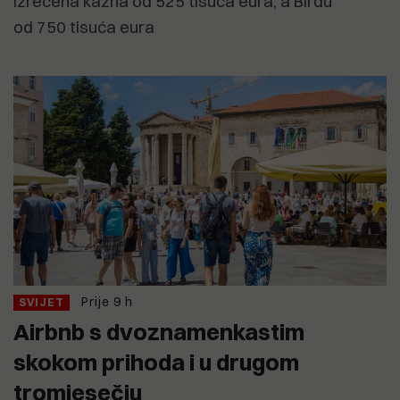
izrečena kazna od 525 tisuća eura, a Birdu
od 750 tisuća eura
Prije 9 h
SVIJET
Airbnb s dvoznamenkastim
skokom prihoda i u drugom
tromjesečju