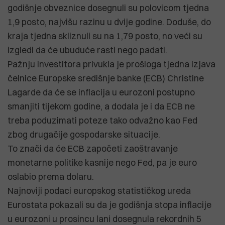
godišnje obveznice dosegnuli su polovicom tjedna
1,9 posto, najvišu razinu u dvije godine. Doduše, do
kraja tjedna skliznuli su na 1,79 posto, no veći su
izgledi da će ubuduće rasti nego padati.
Pažnju investitora privukla je prošloga tjedna izjava
čelnice Europske središnje banke (ECB) Christine
Lagarde da će se inflacija u eurozoni postupno
smanjiti tijekom godine, a dodala je i da ECB ne
treba poduzimati poteze tako odvažno kao Fed
zbog drugačije gospodarske situacije.
To znači da će ECB započeti zaoštravanje
monetarne politike kasnije nego Fed, pa je euro
oslabio prema dolaru.
Najnoviji podaci europskog statističkog ureda
Eurostata pokazali su da je godišnja stopa inflacije
u eurozoni u prosincu lani dosegnula rekordnih 5