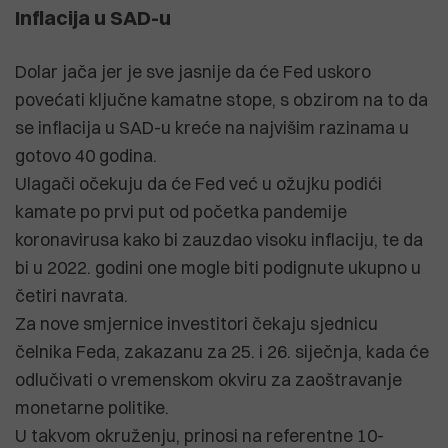
Inflacija u SAD-u
Dolar jača jer je sve jasnije da će Fed uskoro
povećati ključne kamatne stope, s obzirom na to da
se inflacija u SAD-u kreće na najvišim razinama u
gotovo 40 godina.
Ulagači očekuju da će Fed već u ožujku podići
kamate po prvi put od početka pandemije
koronavirusa kako bi zauzdao visoku inflaciju, te da
bi u 2022. godini one mogle biti podignute ukupno u
četiri navrata.
Za nove smjernice investitori čekaju sjednicu
čelnika Feda, zakazanu za 25. i 26. siječnja, kada će
odlučivati o vremenskom okviru za zaoštravanje
monetarne politike.
U takvom okruženju, prinosi na referentne 10-