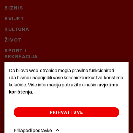
BIZNIS
SVIJET
KULTURA
ŽIVOT
SPORT I
REKREACIJA
CRNA KRONIKA
Da bi ova web-stranica mogla pravilno funkcionirati
i da bismo unaprijedili vaše korisničko iskustvo, koristimo
BAŠTARDINI I PRAVI
kolačiće. Više informacija potražite u našim
uvjetima
KRASNA ZEMLJA
korištenja
.
PRIHVATI SVE
©2022 Istra24 - istarske digitalne novine
Prilagodi postavke