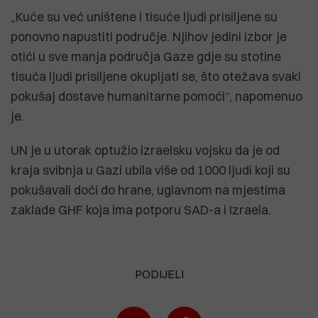
„Kuće su već uništene i tisuće ljudi prisiljene su
ponovno napustiti područje. Njihov jedini izbor je
otići u sve manja područja Gaze gdje su stotine
tisuća ljudi prisiljene okupljati se, što otežava svaki
pokušaj dostave humanitarne pomoći“, napomenuo
je.
UN je u utorak optužio izraelsku vojsku da je od
kraja svibnja u Gazi ubila više od 1000 ljudi koji su
pokušavali doći do hrane, uglavnom na mjestima
zaklade GHF koja ima potporu SAD-a i Izraela.
PODIJELI