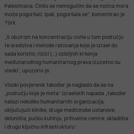
Palestinaca. Činilo se nemogućim da se noćna mora
može pogoršati. Ipak, pogoršala se", komentirao je
Türk.
„S obzirom na koncentraciju civila u tom području
te sredstva i metode ratovanja koje je Izrael do
sada koristio, rizici (...) ozbiljnih kršenja
međunarodnog humanitarnog prava izuzetno su
visoki“, upozorio je.
Visoki povjerenik također je naglasio da se na
„području koje je meta“ izraelskih napada „također
nalazi nekoliko humanitarnih organizacija,
uključujući klinike, druge medicinske ustanove,
skloništa, pučku kuhinju, prihvatne centre, skladišta
i drugu ključnu infrastrukturu“.