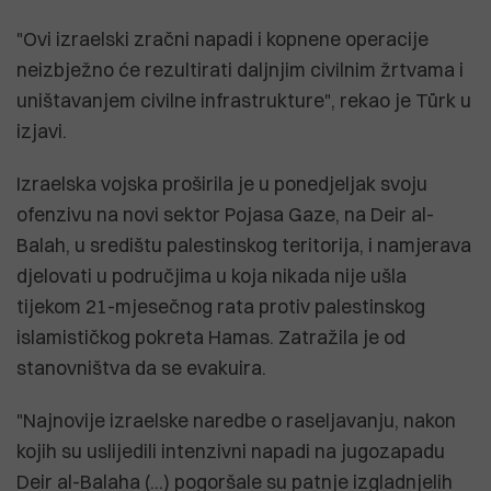
"Ovi izraelski zračni napadi i kopnene operacije
neizbježno će rezultirati daljnjim civilnim žrtvama i
uništavanjem civilne infrastrukture", rekao je Türk u
izjavi.
Izraelska vojska proširila je u ponedjeljak svoju
ofenzivu na novi sektor Pojasa Gaze, na Deir al-
Balah, u središtu palestinskog teritorija, i namjerava
djelovati u područjima u koja nikada nije ušla
tijekom 21-mjesečnog rata protiv palestinskog
islamističkog pokreta Hamas. Zatražila je od
stanovništva da se evakuira.
"Najnovije izraelske naredbe o raseljavanju, nakon
kojih su uslijedili intenzivni napadi na jugozapadu
Deir al-Balaha (...) pogoršale su patnje izgladnjelih