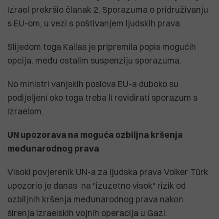
Izrael prekršio članak 2. Sporazuma o pridruživanju
s EU-om, u vezi s poštivanjem ljudskih prava.
Slijedom toga Kallas je pripremila popis mogućih
opcija, među ostalim suspenziju sporazuma.
No ministri vanjskih poslova EU-a duboko su
podijeljeni oko toga treba li revidirati sporazum s
Izraelom.
UN upozorava na moguća ozbiljna kršenja
međunarodnog prava
Visoki povjerenik UN-a za ljudska prava Volker Türk
upozorio je danas na "izuzetno visok" rizik od
ozbiljnih kršenja međunarodnog prava nakon
širenja izraelskih vojnih operacija u Gazi.