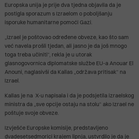
Europska unija je prije dva tjedna objavila da je
postigla sporazum s Izraelom o poboljšanju
isporuke humanitarne pomoći Gazi.
„Izrael je poštovao određene obveze, kao što sam
već navela prošli tjedan, ali jasno je da još mnogo
toga treba učiniti“, rekla je u utorak
glasnogovornica diplomatske službe EU-a Anouar El
Anouni, naglasivši da Kallas „održava pritisak“ na
Izrael.
Kallas je na X-u napisala i da je podsjetila izraelskog
ministra da „sve opcije ostaju na stolu“ ako Izrael ne
poštuje svoje obveze.
Izvješće Europske komisije, predstavljeno
dvadesetsedmorici krajem lipnja, ustvrdilo je da je