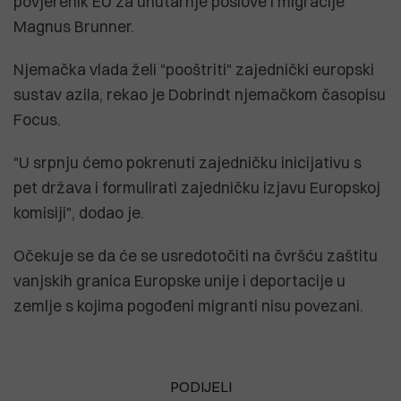
povjerenik EU za unutarnje poslove i migracije
Magnus Brunner.
Njemačka vlada želi "pooštriti" zajednički europski
sustav azila, rekao je Dobrindt njemačkom časopisu
Focus.
"U srpnju ćemo pokrenuti zajedničku inicijativu s
pet država i formulirati zajedničku izjavu Europskoj
komisiji", dodao je.
Očekuje se da će se usredotočiti na čvršću zaštitu
vanjskih granica Europske unije i deportacije u
zemlje s kojima pogođeni migranti nisu povezani.
PODIJELI