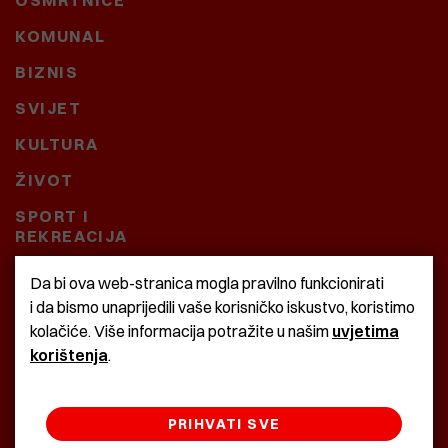
KOMUNAL
BIZNIS
SVIJET
KULTURA
ŽIVOT
SPORT I
REKREACIJA
CRNA KRONIKA
Da bi ova web-stranica mogla pravilno funkcionirati
i da bismo unaprijedili vaše korisničko iskustvo, koristimo
BAŠTARDINI I PRAVI
kolačiće. Više informacija potražite u našim
uvjetima
KRASNA ZEMLJA
korištenja
.
PRIHVATI SVE