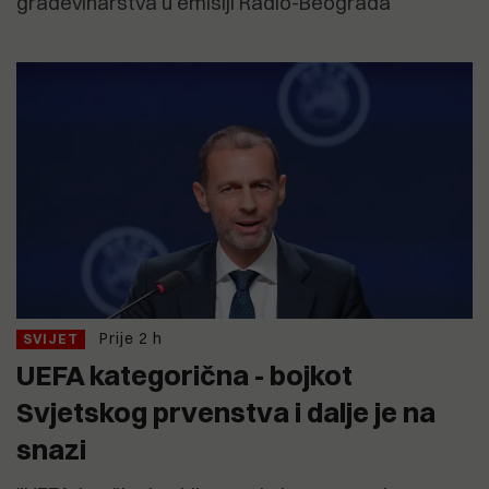
građevinarstva u emisiji Radio-Beograda
Prije 2 h
SVIJET
UEFA kategorična - bojkot
Svjetskog prvenstva i dalje je na
snazi