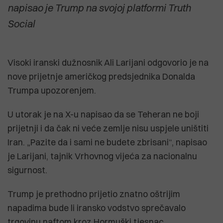
napisao je Trump na svojoj platformi Truth
Social
Visoki iranski dužnosnik Ali Larijani odgovorio je na
nove prijetnje američkog predsjednika Donalda
Trumpa upozorenjem.
U utorak je na X-u napisao da se Teheran ne boji
prijetnji i da čak ni veće zemlje nisu uspjele uništiti
Iran. „Pazite da i sami ne budete zbrisani“, napisao
je Larijani, tajnik Vrhovnog vijeća za nacionalnu
sigurnost.
Trump je prethodno prijetio znatno oštrijim
napadima bude li iransko vodstvo sprečavalo
trgovinu naftom kroz Hormuški tjesnac.