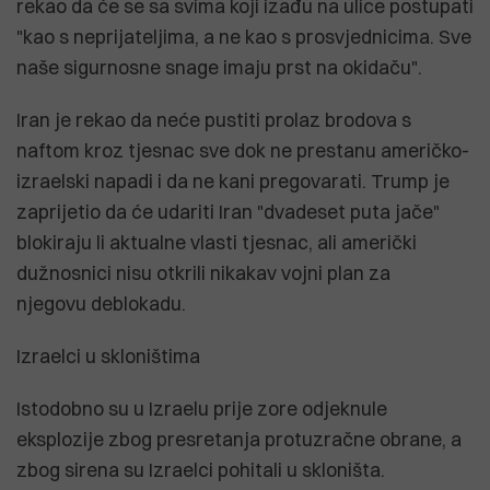
rekao da će se sa svima koji izađu na ulice postupati
"kao s neprijateljima, a ne kao s prosvjednicima. Sve
naše sigurnosne snage imaju prst na okidaču".
Iran je rekao da neće pustiti prolaz brodova s
naftom kroz tjesnac sve dok ne prestanu američko-
izraelski napadi i da ne kani pregovarati. Trump je
zaprijetio da će udariti Iran "dvadeset puta jače"
blokiraju li aktualne vlasti tjesnac, ali američki
dužnosnici nisu otkrili nikakav vojni plan za
njegovu deblokadu.
Izraelci u skloništima
Istodobno su u Izraelu prije zore odjeknule
eksplozije zbog presretanja protuzračne obrane, a
zbog sirena su Izraelci pohitali u skloništa.