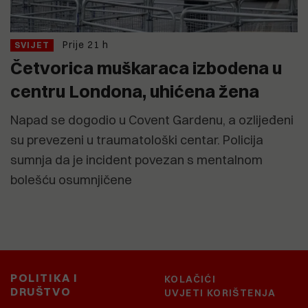
Prije 21 h
SVIJET
Četvorica muškaraca izbodena u
centru Londona, uhićena žena
Napad se dogodio u Covent Gardenu, a ozlijeđeni
su prevezeni u traumatološki centar. Policija
sumnja da je incident povezan s mentalnom
bolešću osumnjičene
POLITIKA I
KOLAČIĆI
DRUŠTVO
UVJETI KORIŠTENJA