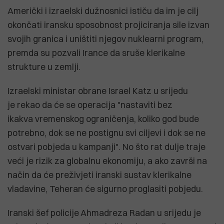
Američki i izraelski dužnosnici ističu da im je cilj
okončati iransku sposobnost projiciranja sile izvan
svojih granica i uništiti njegov nuklearni program,
premda su pozvali Irance da sruše klerikalne
strukture u zemlji.
Izraelski ministar obrane Israel Katz u srijedu
je rekao da će se operacija "nastaviti bez
ikakva vremenskog ograničenja, koliko god bude
potrebno, dok se ne postignu svi ciljevi i dok se ne
ostvari pobjeda u kampanji". No što rat dulje traje
veći je rizik za globalnu ekonomiju, a ako završi na
način da će preživjeti iranski sustav klerikalne
vladavine, ​​Teheran će sigurno proglasiti pobjedu.
Iranski šef policije Ahmadreza Radan u srijedu je