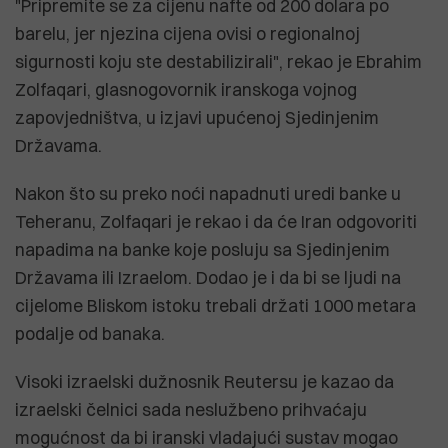
"Pripremite se za cijenu nafte od 200 dolara po
barelu, jer njezina cijena ovisi o regionalnoj
sigurnosti koju ste destabilizirali", rekao je Ebrahim
Zolfaqari, glasnogovornik iranskoga vojnog
zapovjedništva, u izjavi upućenoj Sjedinjenim
Državama.
Nakon što su preko noći napadnuti uredi banke u
Teheranu, Zolfaqari je rekao i da će Iran odgovoriti
napadima na banke koje posluju sa Sjedinjenim
Državama ili Izraelom. Dodao je i da bi se ljudi na
cijelome Bliskom istoku trebali držati 1000 metara
podalje od banaka.
Visoki izraelski dužnosnik Reutersu je kazao da
izraelski čelnici sada neslužbeno prihvaćaju
mogućnost da bi iranski vladajući sustav mogao