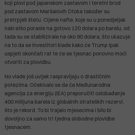
koji plovi pod japanskom zastavom i teretni brod
pod zastavom Maršalovih Otoka također su
pretrpjeli štetu. Cijene nafte, koje su u ponedjeljak
nakratko porasle na gotovo 120 dolara po barelu, od
tada su se stabilizirale na oko 90 dolara, što ukazuje
na to da se investitori klade kako će Trump ipak
uspjeti okončati rat te će se tjesnac ponovno moći
otvoriti za plovidbu.
No vlade još uvijek raspravljaju o drastičnim
potezima. Očekivalo se da će Međunarodna
agencija za energiju (IEA) preporučiti oslobađanje
400 milijuna barela iz globalnih strateških rezervi,
što je rekord. To bi trajalo mjesecima i bilo bi
dovoljno za samo tri tjedna slobodne plovidbe
tjesnacem.