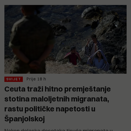
Prije 18 h
SVIJET
Ceuta traži hitno premještanje
stotina maloljetnih migranata,
rastu političke napetosti u
Španjolskoj
Nakon dolaska desetaka tisuća migranata u