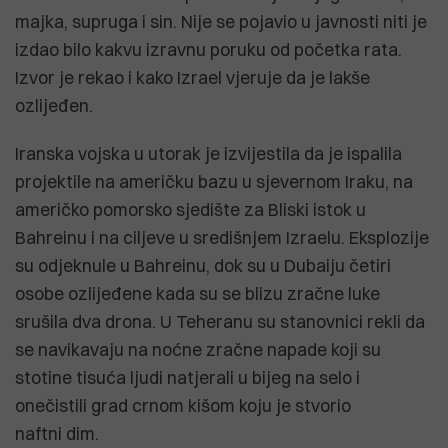
majka, supruga i sin. Nije se pojavio u javnosti niti je
izdao bilo kakvu izravnu poruku od početka rata.
Izvor je rekao i kako Izrael vjeruje da je lakše
ozlijeđen.
Iranska vojska u utorak je izvijestila da je ispalila
projektile na američku bazu u sjevernom Iraku, na
američko pomorsko sjedište za Bliski istok u
Bahreinu i na ciljeve u središnjem Izraelu. Eksplozije
su odjeknule u Bahreinu, dok su u Dubaiju četiri
osobe ozlijeđene kada su se blizu zračne luke
srušila dva drona. U Teheranu su stanovnici rekli da
se navikavaju na noćne zračne napade koji su
stotine tisuća ljudi natjerali u bijeg na selo i
onečistili grad crnom kišom koju je stvorio
naftni dim.