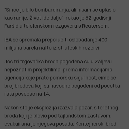
"Sinoć je bilo bombardiranja, ali nisam se uplašio
kao ranije. Život ide dalje", rekao je 52-godišnji
Faršid u telefonskom rezgovoru s Reutersom.
IEA se spremala preporučiti oslobađanje 400
milijuna barela nafte iz strateških rezervi
Još tri trgovačka broda pogođena su u Zaljevu
nepoznatim projektilima, prema informacijama
agencija koje prate pomorsku sigurnost, čime se
broj brodova koji su navodno pogođeni od početka
rata povećao na 14.
Nakon što je eksplozija izazvala požar, s teretnog
broda koji je plovio pod tajlandskom zastavom,
evakuirana je njegova posada. Kontejnerski brod