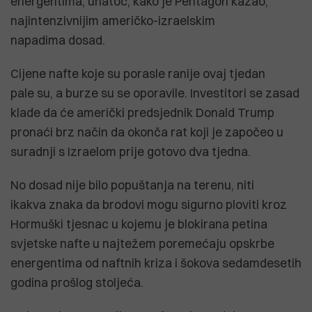
energentima, unatoč, kako je Pentagon kazao,
najintenzivnijim američko-izraelskim
napadima dosad.
Cijene nafte koje su porasle ranije ovaj tjedan
pale su, a burze su se oporavile. Investitori se zasad
klade da će američki predsjednik Donald Trump
pronaći brz način da okonča rat koji je započeo u
suradnji s Izraelom prije gotovo dva tjedna.
No dosad nije bilo popuštanja na terenu, niti
ikakva znaka da brodovi mogu sigurno ploviti kroz
Hormuški tjesnac u kojemu je blokirana petina
svjetske nafte u najtežem poremećaju opskrbe
energentima od naftnih kriza i šokova sedamdesetih
godina prošlog stoljeća.