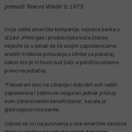
presudi 'Roe vs Wade' iz 1973
Dvije velike američke kompanije, najveća banka u
državi JPMorgan i produkcijska kuća Disney,
najavile su u petak da će svojim zaposlenicama
snositi troškove putovanja u klinike za pobačaj,
nakon što je Vrhovni sud SAD-a poništio ustavno
pravo na pobačaj.
"Fokusirani smo na zdravlje i dobrobit svih naših
zaposlenica i želimo im osigurati jednak pristup
svim zdravstvenim beneficijama", kazala je
glasnogovornica banke.
Odnosi se to i na putovanja u one američke savezne
države u kojima će pobačaj ostati dopušten.