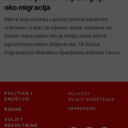
oko migracija
Mjere, koje počinju u ponoć prema lokalnom
vremenu i trajat će mjesec dana, uvedene su
tjedan dana nakon što je Italija uvela slična
ograničenja nakon priljeva oko 78 tisuća
migranata iz Maroka u španjolsku enklavu Ceutu
POLITIKA I
KOLAČIĆI
DRUŠTVO
UVJETI KORIŠTENJA
IMPRESSUM
RADAR
SVIJET
NEKRETNINA