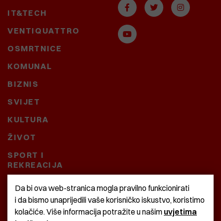
IT&TECH
VENTIQUATTRO
OSMRTNICE
KOMUNAL
BIZNIS
SVIJET
KULTURA
ŽIVOT
SPORT I
REKREACIJA
CRNA KRONIKA
Da bi ova web-stranica mogla pravilno funkcionirati
i da bismo unaprijedili vaše korisničko iskustvo, koristimo
BAŠTARDINI I PRAVI
kolačiće. Više informacija potražite u našim
uvjetima
KRASNA ZEMLJA