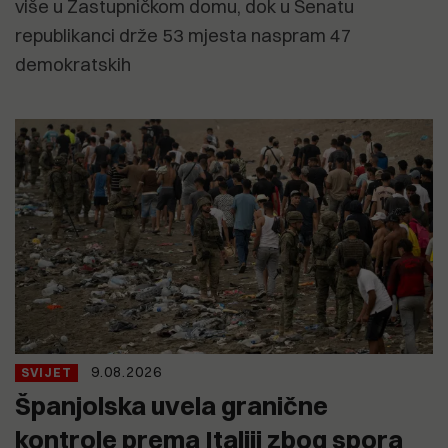
više u Zastupničkom domu, dok u Senatu
republikanci drže 53 mjesta naspram 47
demokratskih
9.08.2026
SVIJET
Španjolska uvela granične
kontrole prema Italiji zbog spora