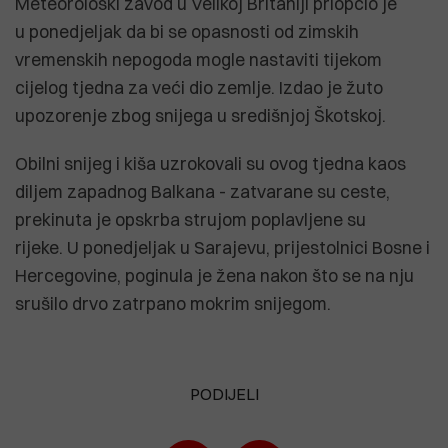
Meteorološki zavod u Velikoj Britaniji priopćio je
u ponedjeljak da bi se opasnosti od zimskih
vremenskih nepogoda mogle nastaviti tijekom
cijelog tjedna za veći dio zemlje. Izdao je žuto
upozorenje zbog snijega u središnjoj Škotskoj.
Obilni snijeg i kiša uzrokovali su ovog tjedna kaos
diljem zapadnog Balkana - zatvarane su ceste,
prekinuta je opskrba strujom poplavljene su
rijeke. U ponedjeljak u Sarajevu, prijestolnici Bosne i
Hercegovine, poginula je žena nakon što se na nju
srušilo drvo zatrpano mokrim snijegom.
PODIJELI