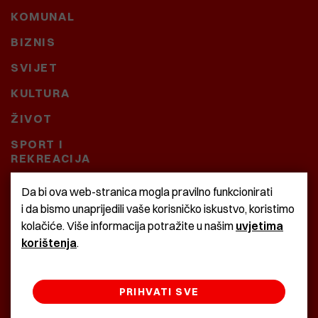
KOMUNAL
BIZNIS
SVIJET
KULTURA
ŽIVOT
SPORT I
REKREACIJA
CRNA KRONIKA
Da bi ova web-stranica mogla pravilno funkcionirati
i da bismo unaprijedili vaše korisničko iskustvo, koristimo
BAŠTARDINI I PRAVI
kolačiće. Više informacija potražite u našim
uvjetima
KRASNA ZEMLJA
korištenja
.
PRIHVATI SVE
©2022 Istra24 - istarske digitalne novine