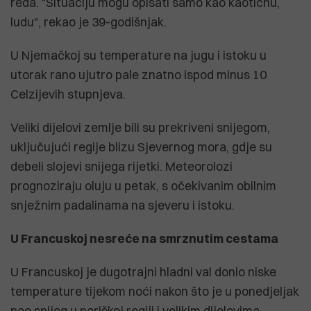
reda. "Situaciju mogu opisati samo kao kaotičnu,
ludu", rekao je 39-godišnjak.
U Njemačkoj su temperature na jugu i istoku u
utorak rano ujutro pale znatno ispod minus 10
Celzijevih stupnjeva.
Veliki dijelovi zemlje bili su prekriveni snijegom,
uključujući regije blizu Sjevernog mora, gdje su
debeli slojevi snijega rijetki. Meteorolozi
prognoziraju oluju u petak, s očekivanim obilnim
snježnim padalinama na sjeveru i istoku.
U Francuskoj nesreće na smrznutim cestama
U Francuskoj je dugotrajni hladni val donio niske
temperature tijekom noći nakon što je u ponedjeljak
pao snijeg u pariškoj regiji i velikim dijelovima