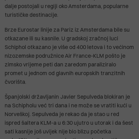
dalje postojali u regiji oko Amsterdama, popularne
turističke destinacije.
Brze Eurostar linije za Pariz iz Amsterdama bile su
otkazane ili su kasnile. U gradskoj zračnoj luci
Schiphol otkazano je više od 400 letova i to većinom
nizozemske podružnice Air France-KLM pošto je
zimsko vrijeme peti dan zaredom paraliziralo
promet u jednom od glavnih europskih tranzitnih
čvorišta.
Španjolski državljanin Javier Sepulveda blokiran je
na Schipholu već tri dana i ne može se vratiti kući u
Norveškoj. Sepulveda je rekao da je stao u red
ispred šaltera KLM-a u 6:30 ujutro u utorak i da šest
sati kasnije još uvijek nije bio blizu početka