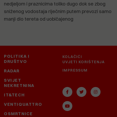
nedjeljom i praznicima toliko dugo dok se zbog
sniženog vodostaja riječnim putem prevozi samo
manji dio tereta od uobičajenog
POLITIKA I
KOLAČIĆI
DRUŠTVO
UVJETI KORIŠTENJA
IMPRESSUM
RADAR
SVIJET
NEKRETNINA
IT&TECH
VENTIQUATTRO
OSMRTNICE