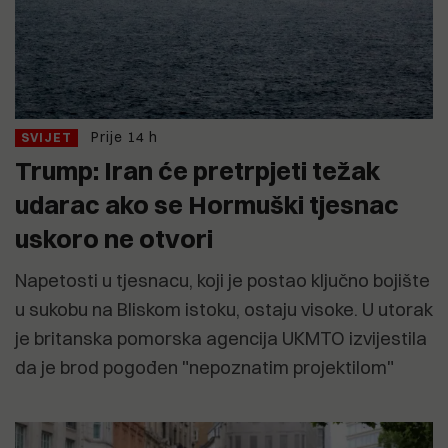
Prije 14 h
SVIJET
Trump: Iran će pretrpjeti težak
udarac ako se Hormuški tjesnac
uskoro ne otvori
Napetosti u tjesnacu, koji je postao ključno bojište
u sukobu na Bliskom istoku, ostaju visoke. U utorak
je britanska pomorska agencija UKMTO izvijestila
da je brod pogođen "nepoznatim projektilom"