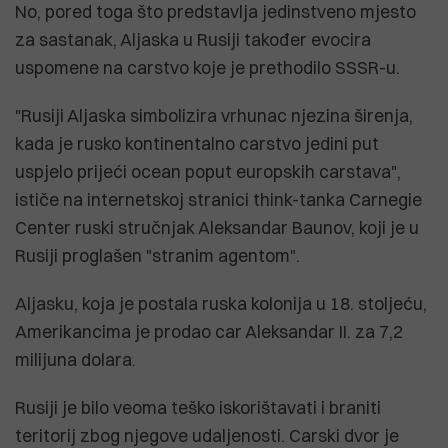
No, pored toga što predstavlja jedinstveno mjesto
za sastanak, Aljaska u Rusiji također evocira
uspomene na carstvo koje je prethodilo SSSR-u.
"Rusiji Aljaska simbolizira vrhunac njezina širenja,
kada je rusko kontinentalno carstvo jedini put
uspjelo prijeći ocean poput europskih carstava",
ističe na internetskoj stranici think-tanka Carnegie
Center ruski stručnjak Aleksandar Baunov, koji je u
Rusiji proglašen "stranim agentom".
Aljasku, koja je postala ruska kolonija u 18. stoljeću,
Amerikancima je prodao car Aleksandar II. za 7,2
milijuna dolara.
Rusiji je bilo veoma teško iskorištavati i braniti
teritorij zbog njegove udaljenosti. Carski dvor je