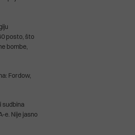
iju
60 posto, što
arne bombe,
ma: Fordow,
ni sudbina
-e. Nije jasno