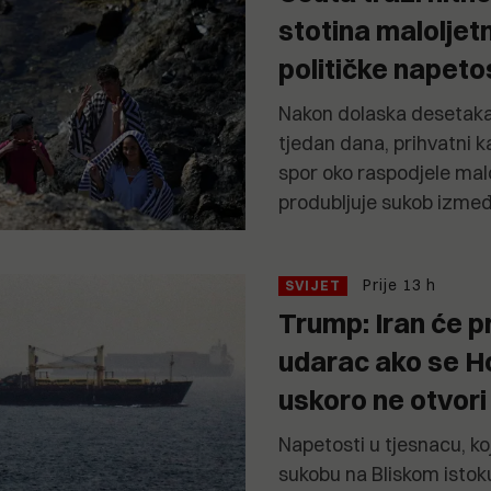
stotina maloljet
političke napeto
Nakon dolaska desetaka
tjedan dana, prihvatni k
spor oko raspodjele malo
produbljuje sukob izme
Prije 13 h
SVIJET
Trump: Iran će p
udarac ako se H
uskoro ne otvori
Napetosti u tjesnacu, koj
sukobu na Bliskom istoku