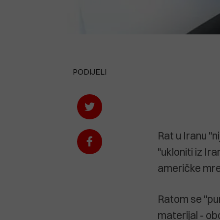
PODIJELI
Rat u Iranu "n
"ukloniti iz I
američke mrež
Ratom se "puno
materijal - ob