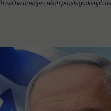
kih zaliha uranija nakon prošlogodišnjih
stanovanje,
kulturu..."