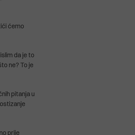
Otići ćemo
slim da je to
to ne? To je
nih pitanja u
postizanje
no prije