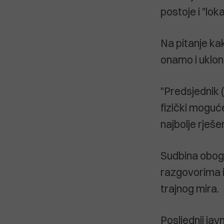
postoje i "lok
Na pitanje kak
onamo i ukloni
"Predsjednik (
fizički moguć
najbolje rješe
Sudbina obogać
razgovorima iz
trajnog mira.
Posljednji jav