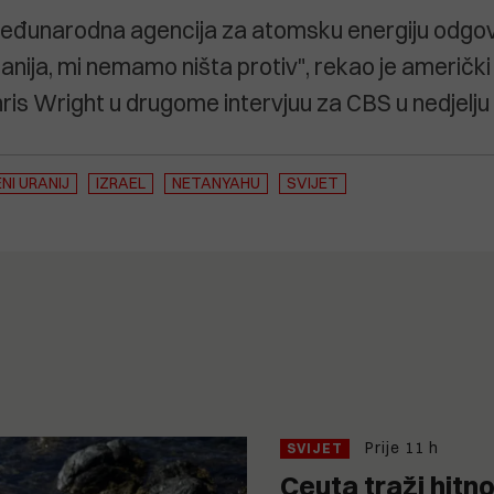
Međunarodna agencija za atomsku energiju odgo
ranija, mi nemamo ništa protiv", rekao je američki
ris Wright u drugome intervjuu za CBS u nedjelju 
I URANIJ
IZRAEL
NETANYAHU
SVIJET
Prije 11 h
SVIJET
Ceuta traži hitn