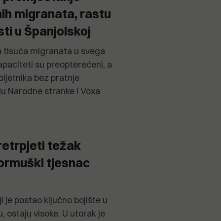
nih migranata, rastu
sti u Španjolskoj
 tisuća migranata u svega
apaciteti su preopterećeni, a
ljetnika bez pratnje
đu Narodne stranke i Voxa
retrpjeti težak
ormuški tjesnac
i je postao ključno bojište u
, ostaju visoke. U utorak je