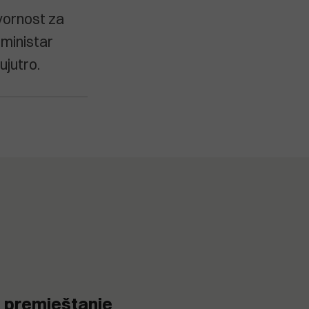
vornost za
 ministar
ujutro.
o premještanje