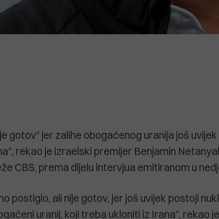
ije gotov" jer zalihe obogaćenog uranija još uvijek
rana", rekao je izraelski premijer Benjamin Netany
e CBS, prema dijelu intervjua emitiranom u nedje
 postiglo, ali nije gotov, jer još uvijek postoji nuk
ogaćeni uranij, koji treba ukloniti iz Irana", rekao 