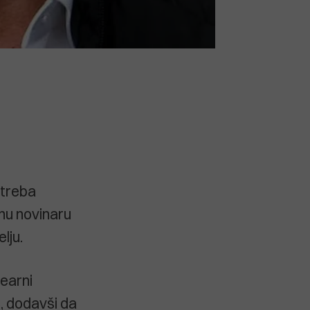
 treba
ahu novinaru
lju.
learni
je, dodavši da