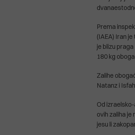
dvanaestodnev
Prema inspek
(IAEA) Iran j
je blizu prag
180 kg obogać
Zalihe obogać
Natanz i Isfa
Od izraelsko-a
ovih zaliha je
jesu li zakopa