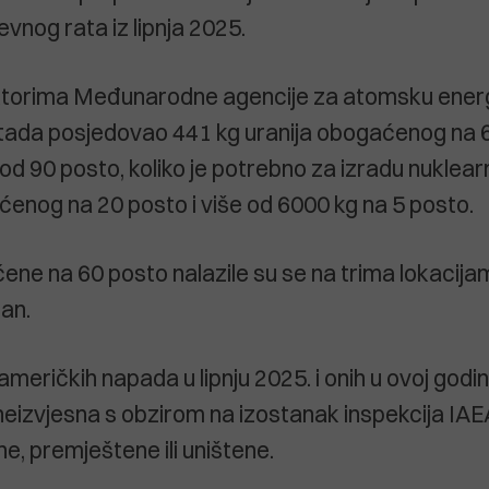
nog rata iz lipnja 2025.
torima Međunarodne agencije za atomsku energ
e tada posjedovao 441 kg uranija obogaćenog na 
a od 90 posto, koliko je potrebno za izradu nukle
enog na 20 posto i više od 6000 kg na 5 posto.
ene na 60 posto nalazile su se na trima lokacija
han.
meričkih napada u lipnju 2025. i onih u ovoj godi
 neizvjesna s obzirom na izostanak inspekcija IAEA
ne, premještene ili uništene.