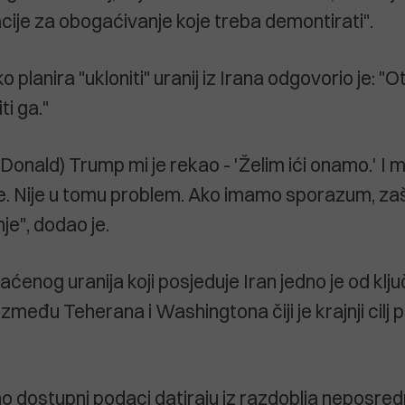
acije za obogaćivanje koje treba demontirati".
o planira "ukloniti" uranij iz Irana odgovorio je: "
ti ga."
Donald) Trump mi je rekao - 'Želim ići onamo.' I mi
e. Nije u tomu problem. Ako imamo sporazum, zaš
nje", dodao je.
enog uranija koji posjeduje Iran jedno je od ključ
među Teherana i Washingtona čiji je krajnji cilj 
no dostupni podaci datiraju iz razdoblja neposred