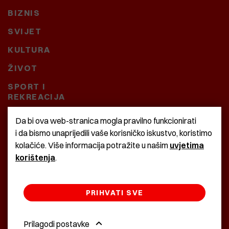
BIZNIS
SVIJET
KULTURA
ŽIVOT
SPORT I
REKREACIJA
CRNA KRONIKA
Da bi ova web-stranica mogla pravilno funkcionirati
i da bismo unaprijedili vaše korisničko iskustvo, koristimo
BAŠTARDINI I PRAVI
kolačiće. Više informacija potražite u našim
uvjetima
KRASNA ZEMLJA
korištenja
.
PRIHVATI SVE
©2022 Istra24 - istarske digitalne novine
Prilagodi postavke