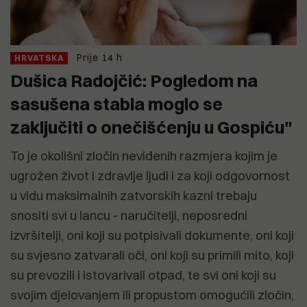
Prije 14 h
HRVATSKA
Dušica Radojčić: Pogledom na
sasušena stabla moglo se
zaključiti o onečišćenju u Gospiću"
To je okolišni zločin neviđenih razmjera kojim je
ugrožen život i zdravlje ljudi i za koji odgovornost
u vidu maksimalnih zatvorskih kazni trebaju
snositi svi u lancu - naručitelji, neposredni
izvršitelji, oni koji su potpisivali dokumente, oni koji
su svjesno zatvarali oči, oni koji su primili mito, koji
su prevozili i istovarivali otpad, te svi oni koji su
svojim djelovanjem ili propustom omogućili zločin,