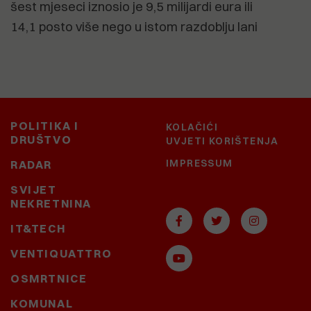
šest mjeseci iznosio je 9,5 milijardi eura ili
14,1 posto više nego u istom razdoblju lani
POLITIKA I
KOLAČIĆI
DRUŠTVO
UVJETI KORIŠTENJA
IMPRESSUM
RADAR
SVIJET
NEKRETNINA
IT&TECH
VENTIQUATTRO
OSMRTNICE
KOMUNAL