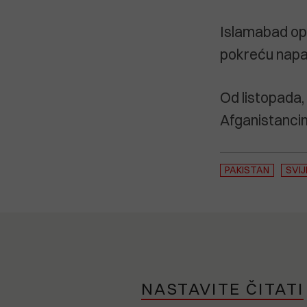
Islamabad opt
pokreću napade
Od listopada,
Afganistancima
PAKISTAN
SVI
NASTAVITE ČITATI