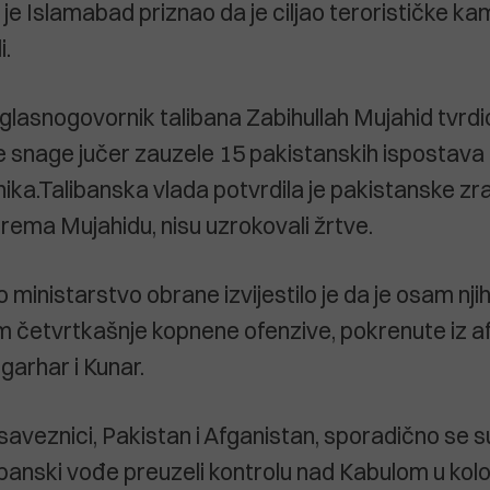
je Islamabad priznao da je ciljao terorističke ka
i.
glasnogovornik talibana Zabihullah Mujahid tvrdio
 snage jučer zauzele 15 pakistanskih ispostava i
nika.Talibanska vlada potvrdila je pakistanske z
 prema Mujahidu, nisu uzrokovali žrtve.
ministarstvo obrane izvijestilo je da je osam nji
om četvrtkašnje kopnene ofenzive, pokrenute iz a
garhar i Kunar.
saveznici, Pakistan i Afganistan, sporadično se s
ibanski vođe preuzeli kontrolu nad Kabulom u kol