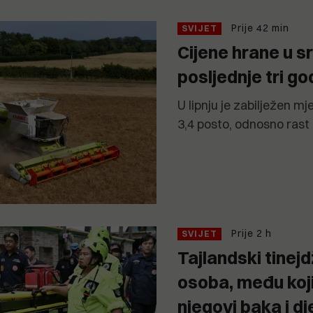
Prije 42 min
SVIJET
Cijene hrane u sr
posljednje tri go
U lipnju je zabilježen mj
3,4 posto, odnosno rast 
Prije 2 h
SVIJET
Tajlandski tinej
osoba, među koji
njegovi baka i dj