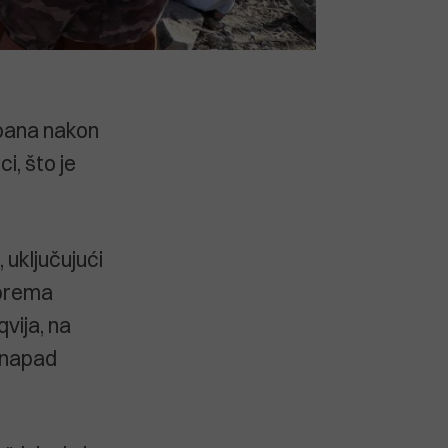
ibana nakon
i, što je
 uključujući
 prema
vija, na
 napad