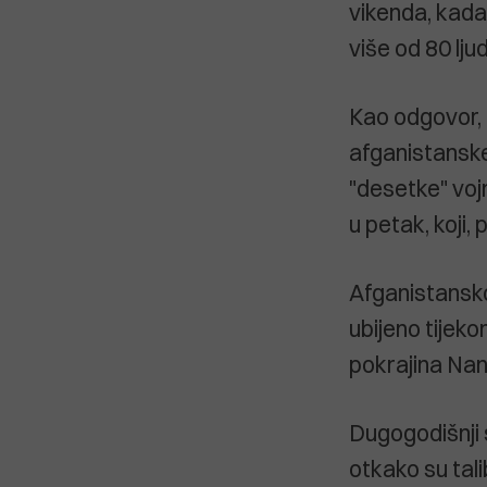
vikenda, kada 
više od 80 ljud
Kao odgovor, 
afganistanske
"desetke" voj
u petak, koji,
Afganistansko 
ubijeno tijek
pokrajina Nan
Dugogodišnji 
otkako su tal