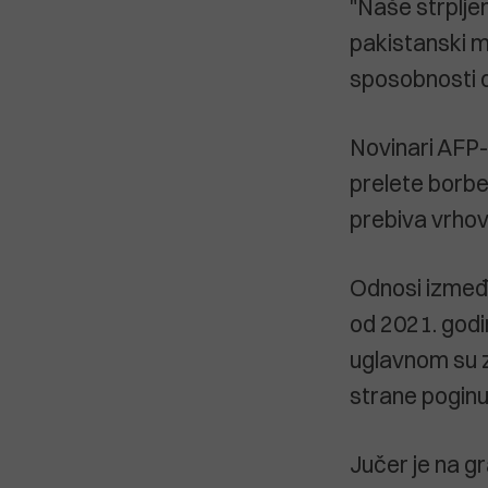
"Naše strpljen
pakistanski m
sposobnosti d
Novinari AFP-a
prelete borbe
prebiva vrhov
Odnosi između 
od 2021. godin
uglavnom su z
strane poginul
Jučer je na g