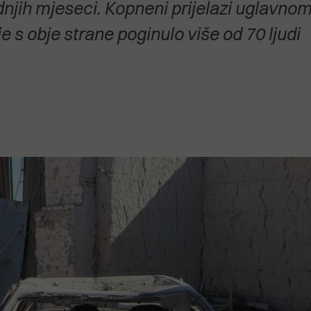
dnjih mjeseci. Kopneni prijelazi uglavno
stanovanje,
kulturu..."
e s obje strane poginulo više od 70 ljudi