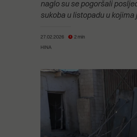
POGLEDAJTE SVE
POGLEDAJTE SVE
naglo su se pogoršali poslje
POGLEDAJTE SVE
sukoba u listopadu u kojima j
POGLEDAJTE SVE
27.02.2026
2 min
HINA