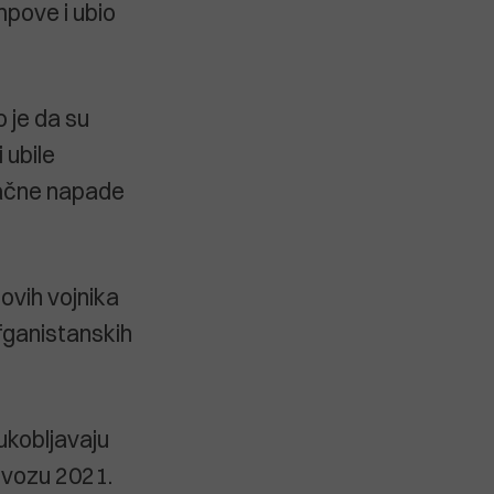
mpove i ubio
 je da su
 ubile
račne napade
hovih vojnika
fganistanskih
ukobljavaju
ovozu 2021.