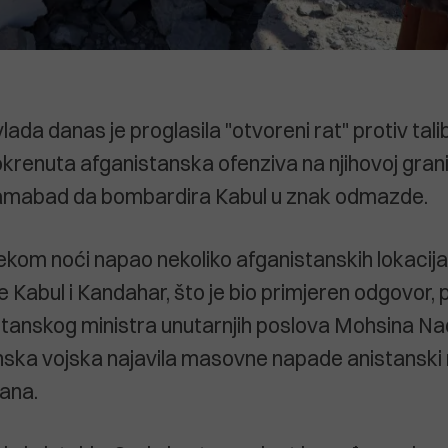
lada danas je proglasila "otvoreni rat" protiv tal
okrenuta afganistanska ofenziva na njihovoj granic
lamabad da bombardira Kabul u znak odmazde.
jekom noći napao nekoliko afganistanskih lokacija,
e Kabul i Kandahar, što je bio primjeren odgovor,
stanskog ministra unutarnjih poslova Mohsina Naq
nska vojska najavila masovne napade anistanski
ana.