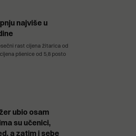
pnju najviše u
dine
esečni rast cijena žitarica od
cijena pšenice od 5,8 posto
džer ubio osam
ma su učenici,
ed, a zatim i sebe