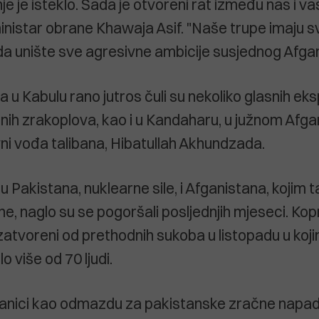
je je isteklo. Sada je otvoreni rat između nas i vas"
inistar obrane Khawaja Asif. "Naše trupe imaju 
a unište sve agresivne ambicije susjednog Afgan
 u Kabulu rano jutros čuli su nekoliko glasnih eksp
nih zrakoplova, kao i u Kandaharu, u južnom Afga
ni vođa talibana, Hibatullah Akhundzada.
Pakistana, nuklearne sile, i Afganistana, kojim ta
e, naglo su se pogoršali posljednjih mjeseci. Kopn
atvoreni od prethodnih sukoba u listopadu u koji
o više od 70 ljudi.
ranici kao odmazdu za pakistanske zračne napa