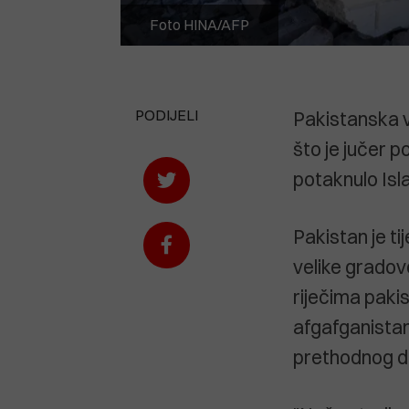
Foto HINA/AFP
PODIJELI
Pakistanska v
što je jučer p
potaknulo Is
Pakistan je ti
velike gradov
riječima paki
afgafganista
prethodnog d