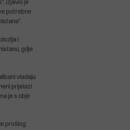
, izjavio je
sve potrebne
istana".
lozija i
nistanu, gdje
libani vladaju
eni prijelazi
ma je s obje
de prošlog