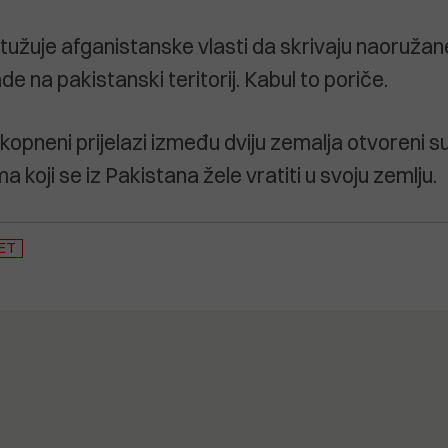
užuje afganistanske vlasti da skrivaju naoružane 
 na pakistanski teritorij. Kabul to poriče.
 kopneni prijelazi između dviju zemalja otvoreni 
 koji se iz Pakistana žele vratiti u svoju zemlju.
JET