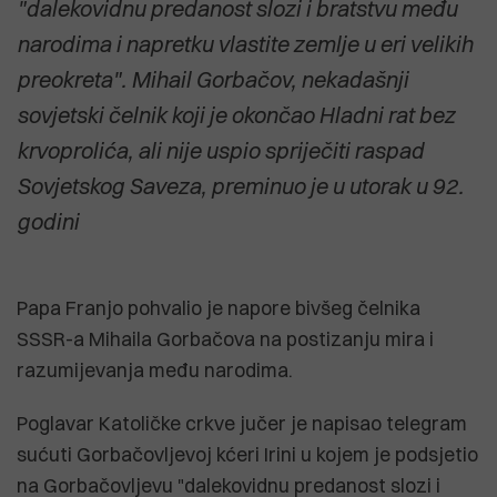
"dalekovidnu predanost slozi i bratstvu među
narodima i napretku vlastite zemlje u eri velikih
preokreta". Mihail Gorbačov, nekadašnji
sovjetski čelnik koji je okončao Hladni rat bez
krvoprolića, ali nije uspio spriječiti raspad
Sovjetskog Saveza, preminuo je u utorak u 92.
godini
Papa Franjo pohvalio je napore bivšeg čelnika
SSSR-a Mihaila Gorbačova na postizanju mira i
razumijevanja među narodima.
Poglavar Katoličke crkve jučer je napisao telegram
sućuti Gorbačovljevoj kćeri Irini u kojem je podsjetio
na Gorbačovljevu "dalekovidnu predanost slozi i