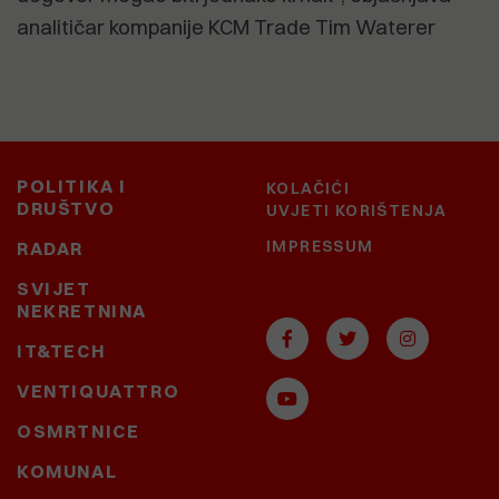
analitičar kompanije KCM Trade Tim Waterer
POLITIKA I
KOLAČIĆI
DRUŠTVO
UVJETI KORIŠTENJA
IMPRESSUM
RADAR
SVIJET
NEKRETNINA
IT&TECH
VENTIQUATTRO
OSMRTNICE
KOMUNAL