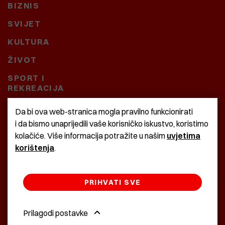
BIZNIS
SVIJET
KULTURA
ŽIVOT
SPORT I
REKREACIJA
CRNA KRONIKA
Da bi ova web-stranica mogla pravilno funkcionirati
i da bismo unaprijedili vaše korisničko iskustvo, koristimo
BAŠTARDINI I PRAVI
kolačiće. Više informacija potražite u našim
uvjetima
KRASNA ZEMLJA
korištenja
.
PRIHVATI SVE
©2022 Istra24 - istarske digitalne novine
Prilagodi postavke