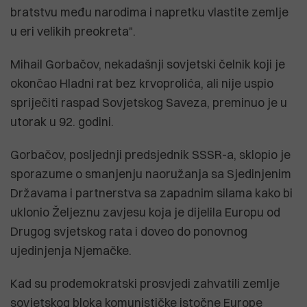
bratstvu među narodima i napretku vlastite zemlje
u eri velikih preokreta".
Mihail Gorbačov, nekadašnji sovjetski čelnik koji je
okončao Hladni rat bez krvoprolića, ali nije uspio
spriječiti raspad Sovjetskog Saveza, preminuo je u
utorak u 92. godini.
Gorbačov, posljednji predsjednik SSSR-a, sklopio je
sporazume o smanjenju naoružanja sa Sjedinjenim
Državama i partnerstva sa zapadnim silama kako bi
uklonio Željeznu zavjesu koja je dijelila Europu od
Drugog svjetskog rata i doveo do ponovnog
ujedinjenja Njemačke.
Kad su prodemokratski prosvjedi zahvatili zemlje
sovjetskog bloka komunističke istočne Europe