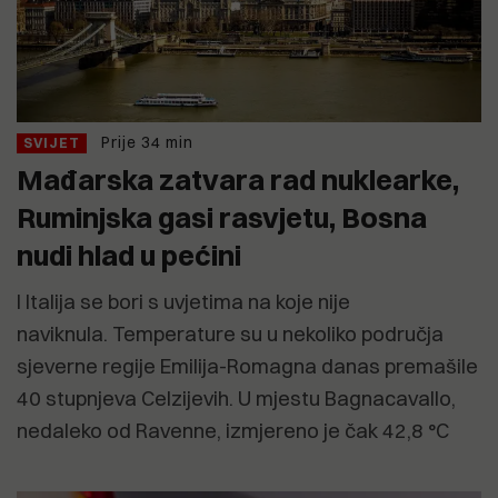
Prije 34 min
SVIJET
Mađarska zatvara rad nuklearke,
Ruminjska gasi rasvjetu, Bosna
nudi hlad u pećini
I Italija se bori s uvjetima na koje nije
naviknula. Temperature su u nekoliko područja
sjeverne regije Emilija-Romagna danas premašile
40 stupnjeva Celzijevih. U mjestu Bagnacavallo,
nedaleko od Ravenne, izmjereno je čak 42,8 °C