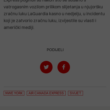
vatrogasnim vozilom prilikom slijetanja u njujoršku
zračnu luku LaGuardia kasno u nedjelju, u incidentu
koji je zatvorio zračnu luku, izvijestile su vlasti i
američki mediji.
PODIJELI
NWE YORK
AIR CANADA EXPRESS
SVIJET