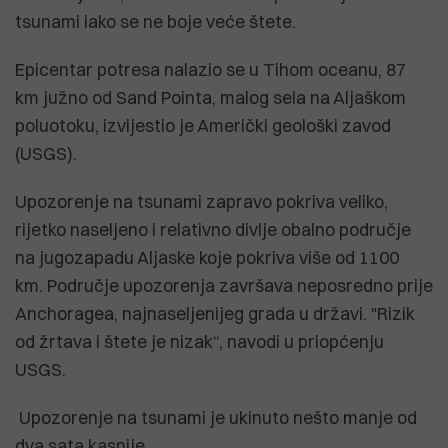
tsunami iako se ne boje veće štete.
Epicentar potresa nalazio se u Tihom oceanu, 87
km južno od Sand Pointa, malog sela na Aljaškom
poluotoku, izvijestio je Američki geološki zavod
(USGS).
Upozorenje na tsunami zapravo pokriva veliko,
rijetko naseljeno i relativno divlje obalno područje
na jugozapadu Aljaske koje pokriva više od 1100
km. Područje upozorenja završava neposredno prije
Anchoragea, najnaseljenijeg grada u državi. "Rizik
od žrtava i štete je nizak“, navodi u priopćenju
USGS.
Upozorenje na tsunami je ukinuto nešto manje od
dva sata kasnije.