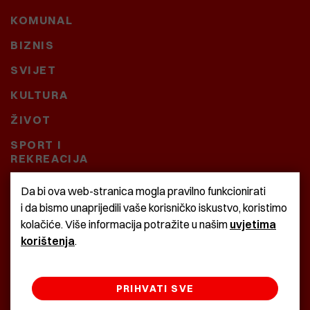
KOMUNAL
BIZNIS
SVIJET
KULTURA
ŽIVOT
SPORT I
REKREACIJA
CRNA KRONIKA
Da bi ova web-stranica mogla pravilno funkcionirati
i da bismo unaprijedili vaše korisničko iskustvo, koristimo
BAŠTARDINI I PRAVI
kolačiće. Više informacija potražite u našim
uvjetima
KRASNA ZEMLJA
korištenja
.
PRIHVATI SVE
©2022 Istra24 - istarske digitalne novine