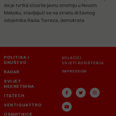
da je tvrtka stvorila javnu smetnju u Novom
Meksiku, stavljajući se na stranu državnog
odvjetnika Raúla Torreza, demokrata
POLITIKA I
KOLAČIĆI
DRUŠTVO
UVJETI KORIŠTENJA
IMPRESSUM
RADAR
SVIJET
NEKRETNINA
IT&TECH
VENTIQUATTRO
OSMRTNICE