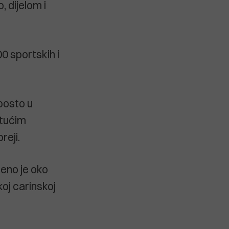
, dijelom i
0 sportskih i
posto u
stućim
reji.
eno je oko
koj carinskoj