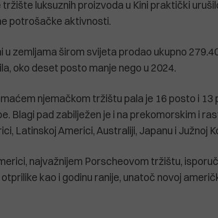
tržište luksuznih proizvoda u Kini praktički urušilo
e potrošačke aktivnosti.
ni u zemljama širom svijeta prodao ukupno 279.40
ila, oko deset posto manje nego u 2024.
maćem njemačkom tržištu pala je 16 posto i 13 
e. Blagi pad zabilježen je i na prekomorskim i ra
ici, Latinskoj Americi, Australiji, Japanu i Južnoj Ko
merici, najvažnijem Porscheovom tržištu, isporuč
 otprilike kao i godinu ranije, unatoč novoj američ