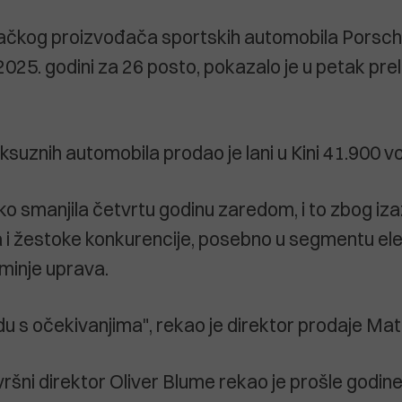
ačkog proizvođača sportskih automobila Porsche
 2025. godini za 26 posto, pokazalo je u petak pre
suznih automobila prodao je lani u Kini 41.900 vo
ko smanjila četvrtu godinu zaredom, i to zbog iz
ta i žestoke konkurencije, posebno u segmentu ele
minje uprava.
adu s očekivanjima", rekao je direktor prodaje Ma
zvršni direktor Oliver Blume rekao je prošle godine