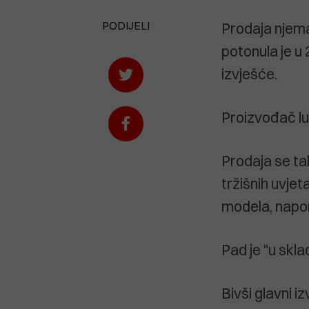
PODIJELI
Prodaja njem
potonula je u
izvješće.
Proizvođač luk
Prodaja se ta
tržišnih uvje
modela, napo
Pad je "u skl
Bivši glavni i