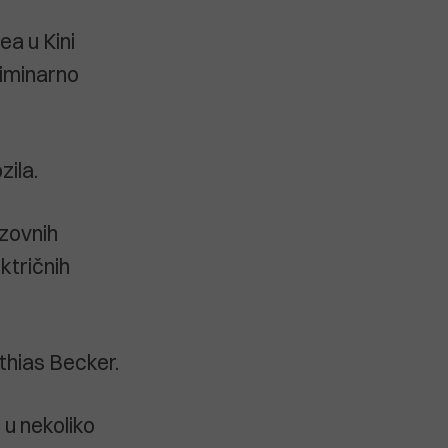
a u Kini
liminarno
zila.
azovnih
ktričnih
tthias Becker.
 u nekoliko