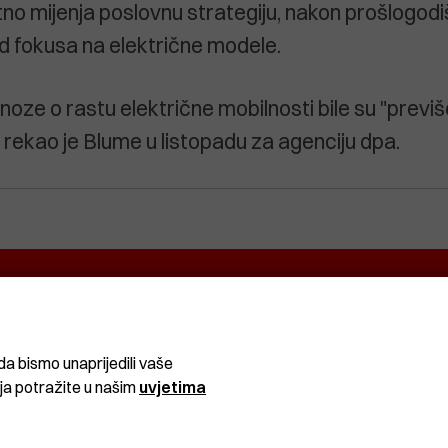
no mijenja poslovnu strategiju, nakon prošlogodi
d fokusa na električne modele.
noze o rastu električne mobilnosti bile su "previ
, rekao je Blume u listopadu za agenciju dpa.
EKRETNINA
IT&TECH
VENTIQUATTRO
O
ŽIVOT
SPORT I
CRNA
REKREACIJA
KRONIKA
da bismo unaprijedili vaše
ija potražite u našim
uvjetima