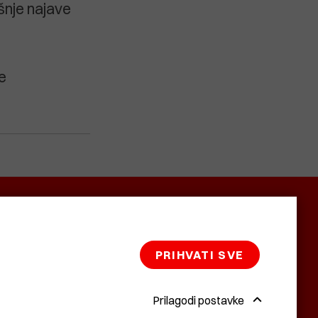
šnje najave
še
SMRTNICE
BAŠTARDINI I
KRASNA
PRAVI
ZEMLJA
PRIHVATI SVE
Prilagodi postavke