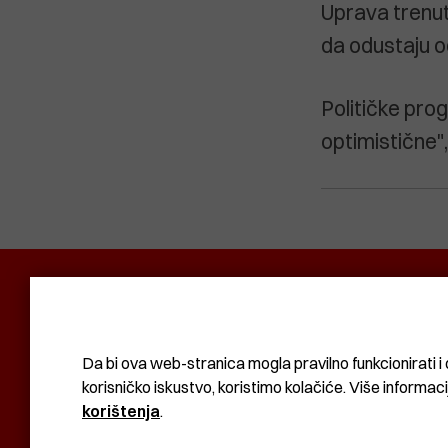
Uprava trenut
da odustaju o
Političke prog
optimistične"
POLITIKA I DRUŠTVO
RADAR
SVIJET N
KOMUNAL
BIZNIS
SVIJET
KULTURA
Da bi ova web-stranica mogla pravilno funkcionirati i 
korisničko iskustvo, koristimo kolačiće. Više informac
korištenja
.
KOLAČIĆI
UVJETI KORIŠTENJA
IMPRESSUM