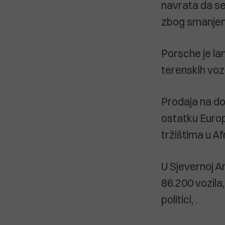
navrata da se 
zbog smanjen
Porsche je la
terenskih voz
Prodaja na do
ostatku Europ
tržištima u Afr
U Sjevernoj A
86.200 vozila,
politici, .