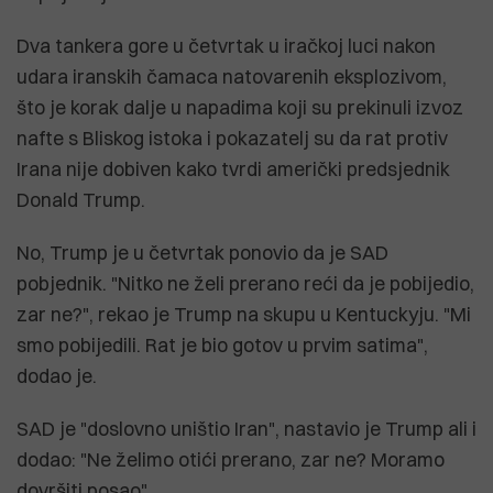
Dva tankera gore u četvrtak u iračkoj luci nakon
udara iranskih čamaca natovarenih eksplozivom,
što je korak dalje u napadima koji su prekinuli izvoz
nafte s Bliskog istoka i pokazatelj su da rat protiv
Irana nije dobiven kako tvrdi američki predsjednik
Donald Trump.
No, Trump je u četvrtak ponovio da je SAD
pobjednik. "Nitko ne želi prerano reći da je pobijedio,
zar ne?", rekao je Trump na skupu u Kentuckyju. "Mi
smo pobijedili. Rat je bio gotov u prvim satima",
dodao je.
SAD je "doslovno uništio Iran", nastavio je Trump ali i
dodao: "Ne želimo otići prerano, zar ne? Moramo
dovršiti posao".