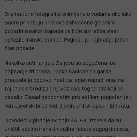
Dramatične fotografije snimljene u vodama oko luke
Basre prikazuju brodove zahvaćene golemim
požarima nakon napada za koje su iračke vlasti
optužile iranske čamce. Poginuo je najmanje jedan
član posade.
Nekoliko sati ranije u Zaljevu su pogođena još
najmanje tri broda. Iračka nacionalna garda
preuzela je odgovornost za jedan napad, onaj na
tajlandski brod za prijevoz rasutog tereta koji se
zapalio. Zasad nepoznatim projektilom pogođen je i
kontejnerski brod kod Ujedinjenih Arapskih Emirata.
Dovodeći u pitanje tvrdnju SAD-a i Izraela da su
uništili većinu iranskih zaliha raketa dugog dometa,