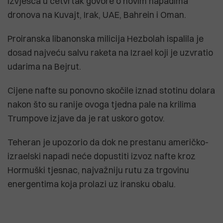
izvješća u četvrtak govore o novim napadima
dronova na Kuvajt, Irak, UAE, Bahrein i Oman.
Proiranska libanonska milicija Hezbolah ispalila je
dosad najveću salvu raketa na Izrael koji je uzvratio
udarima na Bejrut.
Cijene nafte su ponovno skočile iznad stotinu dolara
nakon što su ranije ovoga tjedna pale na krilima
Trumpove izjave da je rat uskoro gotov.
Teheran je upozorio da dok ne prestanu američko-
izraelski napadi neće dopustiti izvoz nafte kroz
Hormuški tjesnac, najvažniju rutu za trgovinu
energentima koja prolazi uz iransku obalu.