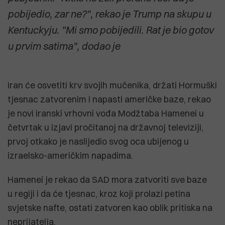
pobijedio, zar ne?", rekao je Trump na skupu u
Kentuckyju. "Mi smo pobijedili. Rat je bio gotov
u prvim satima", dodao je
Iran će osvetiti krv svojih mučenika, držati Hormuški
tjesnac zatvorenim i napasti američke baze, rekao
je novi iranski vrhovni vođa Modžtaba Hamenei u
četvrtak u izjavi pročitanoj na državnoj televiziji,
prvoj otkako je naslijedio svog oca ubijenog u
izraelsko-američkim napadima.
Hamenei je rekao da SAD mora zatvoriti sve baze
u regiji i da će tjesnac, kroz koji prolazi petina
svjetske nafte, ostati zatvoren kao oblik pritiska na
neprijatelja.