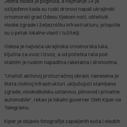
Jedna osoba je poginula, a najmanje 14 je
ozlijeđeno kada su ruski dronovi napali ukrajinski
crnomorski grad Odesu tijekom noći, oštetivši
visoke zgrade i željezničku infrastrukturu, priopćile
su u petak lokalne vlasti i tužitelji.
Odesa je najveća ukrajinska crnomorska luka,
ključna za uvoz i izvoz, a od početka rata pod
stalnim je ruskim napadima raketama i dronovima.
"Unatoč aktivnoj protuzračnoj obrani, nanesena je
šteta civilnoj infrastrukturi, uključujući stambene
zgrade, visokoškolsku ustanovu, plinovod i privatne
automobile", rekao je lokalni guverner Oleh Kiper na
Telegramu.
Kiper je objavio fotografije zapaljenih kuća i visokih