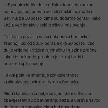
Iz Ryanaira ističu da je odluka donesena nakon
najnovijeg povećanja aerodromskih naknada u
Berlinu, za 10 posto, čime su dodatno porasli, kako
kažu, već ionako visoki troškovi poslovanja.
Tvrtka se požalila da su naknade u berlinskoj
zračnoj luci od 2019. porasle oko 50 posto i već
dulje vrijeme kritizira Njemačku i njezine zračne
luke. Uz naknade, problem je irskoj tvrtki i
porezno opterećenje.
Takva politika smanjuje konkurentnost
zrakoplovnog sektora, tvrde u Ryanairu.
Piloti i kabinsko osoblje sa sjedištem u Berlinu
obaviješteni su o zatvaranju baze, a uprava navodi
da će svim zaposlenicima biti ponuđene