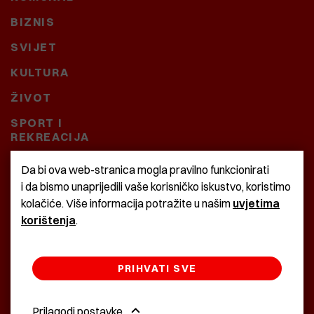
BIZNIS
SVIJET
KULTURA
ŽIVOT
SPORT I
REKREACIJA
CRNA KRONIKA
Da bi ova web-stranica mogla pravilno funkcionirati
i da bismo unaprijedili vaše korisničko iskustvo, koristimo
BAŠTARDINI I PRAVI
kolačiće. Više informacija potražite u našim
uvjetima
KRASNA ZEMLJA
korištenja
.
PRIHVATI SVE
©2022 Istra24 - istarske digitalne novine
Prilagodi postavke