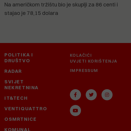
Na američkom tržištu bio je skuplji za 86 centi i
stajao je 78,15 dolara
POLITIKA I
KOLAČIĆI
DRUŠTVO
UVJETI KORIŠTENJA
IMPRESSUM
RADAR
SVIJET
NEKRETNINA
IT&TECH
VENTIQUATTRO
OSMRTNICE
KOMUNAL