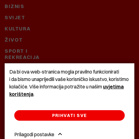
BIZNIS
SVIJET
KULTURA
ŽIVOT
SPORT I
REKREACIJA
CRNA KRONIKA
Da bi ova web-stranica mogla pravilno funkcionirati
i da bismo unaprijedili vaše korisničko iskustvo, koristimo
BAŠTARDINI I PRAVI
kolačiće. Više informacija potražite u našim
uvjetima
KRASNA ZEMLJA
korištenja
.
PRIHVATI SVE
©2022 Istra24 - istarske digitalne novine
Prilagodi postavke