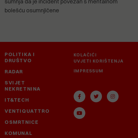
sumnja da je incident povezan s mentalnom
bolešću osumnjičene
POLITIKA I
KOLAČIĆI
DRUŠTVO
UVJETI KORIŠTENJA
IMPRESSUM
RADAR
SVIJET
NEKRETNINA
IT&TECH
VENTIQUATTRO
OSMRTNICE
KOMUNAL