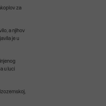
akoplov za
lo, a njihov
avila je u
dinjenog
a u luci
Nizozemskoj,