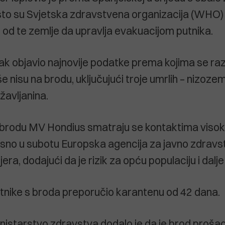
to su Svjetska zdravstvena organizacija (WHO)
e od te zemlje da upravlja evakuacijom putnika.
k objavio najnovije podatke prema kojima se ra
e nisu na brodu, uključujući troje umrlih – nizozem
žavljanina.
a brodu MV Hondius smatraju se kontaktima visoko
kasno u subotu Europska agencija za javno zdravs
jera, dodajući da je rizik za opću populaciju i dalje
nike s broda preporučio karantenu od 42 dana.
nistarstvo zdravstva dodalo je da je brod proša