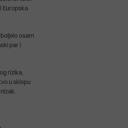
 i Europska
zboljelo osam
ski par i
g rizika,
tvo u sklopu
 nizak.
o