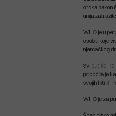
otoka nakon š
unija zatražil
WHO je u peta
osoba koje viš
njemačkog dr
Svi putnici n
priopćila je 
svojih hitnih m
WHO je za put
Španjolsko mi