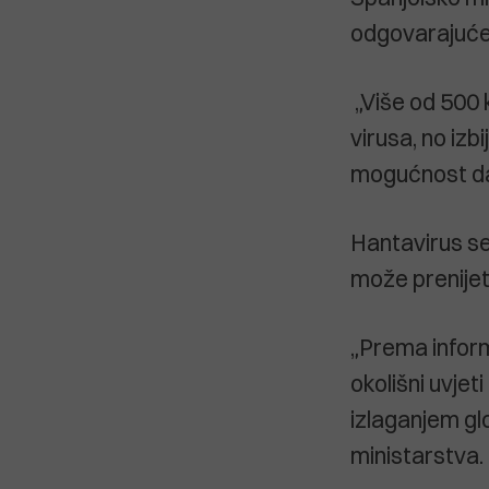
odgovarajuće
„Više od 500 k
virusa, no izb
mogućnost da
Hantavirus se 
može prenijet
„Prema informa
okolišni uvjeti
izlaganjem glo
ministarstva.