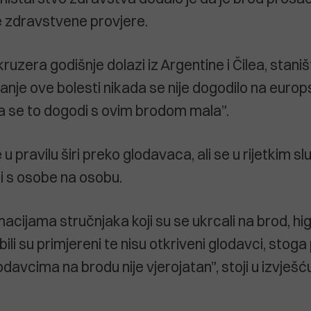
 zdravstvene provjere.
ruzera godišnje dolazi iz Argentine i Čilea, stani
ijanje ove bolesti nikada se nije dogodilo na europ
 se to dogodi s ovim brodom mala”.
u pravilu širi preko glodavaca, ali se u rijetkim s
i s osobe na osobu.
cijama stručnjaka koji su se ukrcali na brod, higi
 bili su primjereni te nisu otkriveni glodavci, stoga
davcima na brodu nije vjerojatan”, stoji u izvješć