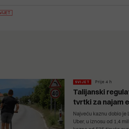
VIJET
Prije 4 h
SVIJET
Talijanski regul
tvrtki za najam e
Najveću kaznu dobio je L
Uber, u iznosu od 1,4 mil