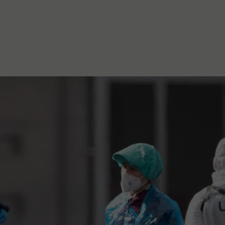
stanovanje,
kulturu..."