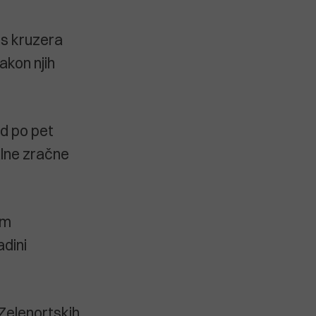
 s kruzera
akon njih
od po pet
alne zračne
im
adini
 Zelenortskih