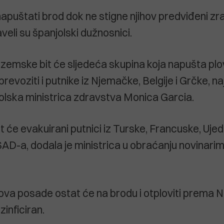
napuštati brod dok ne stigne njihov predviđeni zr
veli su španjolski dužnosnici.
ozemske bit će sljedeća skupina koja napušta plovi
revoziti i putnike iz Njemačke, Belgije i Grčke, naj
jolska ministrica zdravstva Monica Garcia.
t će evakuirani putnici iz Turske, Francuske, Uje
SAD-a, dodala je ministrica u obraćanju novinarim
ova posade ostat će na brodu i otploviti prema 
zinficiran.