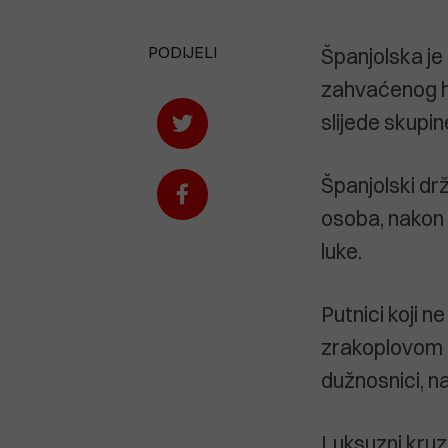
PODIJELI
Španjolska je
zahvaćenog han
slijede skupin
Španjolski drž
osoba, nakon 
luke.
Putnici koji 
zrakoplovom u
dužnosnici, n
Luksuzni kruze