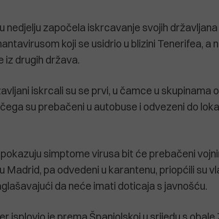
 u nedjelju započela iskrcavanje svojih državljana
tavirusom koji se usidrio u blizini Tenerifea, a n
e iz drugih država.
avljani iskrcali su se prvi, u čamce u skupinama 
čega su prebačeni u autobuse i odvezeni do lok
ne pokazuju simptome virusa bit će prebačeni vojn
 Madrid, pa odvedeni u karantenu, priopćili su vl
aglašavajući da neće imati doticaja s javnošću.
r isplovio je prema Španjolskoj u srijedu s obale