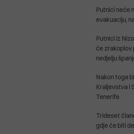
Putnici neće 
evakuaciju, na
Putnici iz Niz
će zrakoplov p
nedjelju špan
Nakon toga bi
Kraljevstva i 
Tenerife.
Trideset član
gdje će biti de