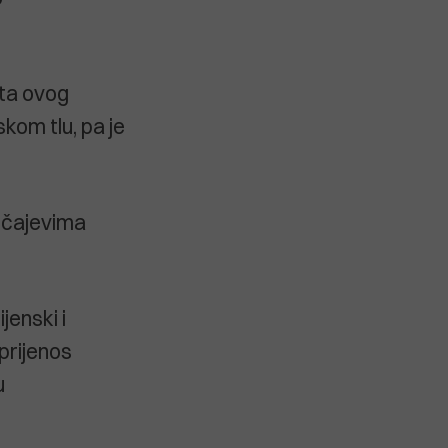
šta ovog
skom tlu, pa je
lučajevima
jenski i
 prijenos
u