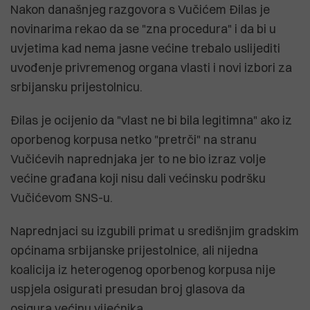
Nakon današnjeg razgovora s Vučićem Đilas je
novinarima rekao da se "zna procedura" i da bi u
uvjetima kad nema jasne većine trebalo uslijediti
uvođenje privremenog organa vlasti i novi izbori za
srbijansku prijestolnicu.
Đilas je ocijenio da "vlast ne bi bila legitimna" ako iz
oporbenog korpusa netko "pretrči" na stranu
Vučićevih naprednjaka jer to ne bio izraz volje
većine građana koji nisu dali većinsku podršku
Vučićevom SNS-u.
Naprednjaci su izgubili primat u središnjim gradskim
općinama srbijanske prijestolnice, ali nijedna
koalicija iz heterogenog oporbenog korpusa nije
uspjela osigurati presudan broj glasova da
osigura većinu vijećnika.