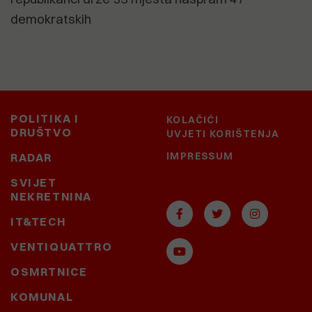
demokratskih
POLITIKA I
KOLAČIĆI
DRUŠTVO
UVJETI KORIŠTENJA
IMPRESSUM
RADAR
SVIJET
NEKRETNINA
IT&TECH
VENTIQUATTRO
OSMRTNICE
KOMUNAL