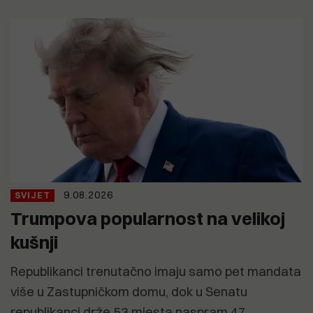
9.08.2026
SVIJET
Trumpova popularnost na velikoj
kušnji
Republikanci trenutačno imaju samo pet mandata
više u Zastupničkom domu, dok u Senatu
republikanci drže 53 mjesta naspram 47