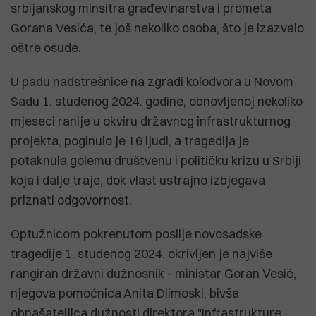
srbijanskog minsitra građevinarstva i prometa
Gorana Vesića, te još nekoliko osoba, što je izazvalo
oštre osude.
U padu nadstrešnice na zgradi kolodvora u Novom
Sadu 1. studenog 2024. godine, obnovljenoj nekoliko
mjeseci ranije u okviru državnog infrastrukturnog
projekta, poginulo je 16 ljudi, a tragedija je
potaknula golemu društvenu i političku krizu u Srbiji
koja i dalje traje, dok vlast ustrajno izbjegava
priznati odgovornost.
Optužnicom pokrenutom poslije novosadske
tragedije 1. studenog 2024. okrivljen je najviše
rangiran državni dužnosnik - ministar Goran Vesić,
njegova pomoćnica Anita Diimoski, bivša
obnašateljica dužnosti direktora "Infrastrukture