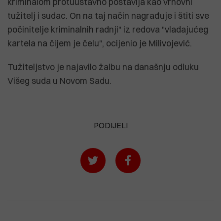
kriminalom protuustavno postavlja kao vrhovni
tužitelj i sudac. On na taj način nagrađuje i štiti sve
počinitelje kriminalnih radnji" iz redova "vladajućeg
kartela na čijem je čelu", ocijenio je Milivojević.
Tužiteljstvo je najavilo žalbu na današnju odluku
Višeg suda u Novom Sadu.
PODIJELI