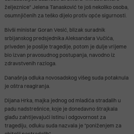
željeznice" Jelena Tanasković te još nekoliko osoba,
osumnjičenih za teško dijelo protiv opće sigurnosti.
Bivši ministar Goran Vesić, blizak suradnik
srbijanskog predsjednika Aleksandara Vučića,
priveden je poslije tragedije, potom je dulje vrijeme
bio izvan pravosudnog postupanja, navodno iz
zdravstvenih razloga.
Današnja odluka novosadskog višeg suda potaknula
je oštra reagiranja.
Dijana Hrka, majka jednog od mladića stradalih u
padu nadstrešnice, koje je donedavno štrajkala
glađu zahtijevajući istinu i odgovornost za
tragediju, odluku suda nazvala je "poniženjem za
obitelji nastradalih".