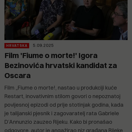
5.09.2025
HRVATSKA
Film 'Fiume o morte!' Igora
Bezinovića hrvatski kandidat za
Oscara
Film „Fiume o morte!, nastao u produkciji kuće
Restart, inovativnim stilom govori o nepoznatoj
povijesnoj epizodi od prije stotinjak godina, kada
je talijanski pjesnik i zagovaratelj rata Gabriele
D’Annunzio zauzeo Rijeku. Kako bi pronašao
odgovore, autor je angažirao niz građana Rijeke