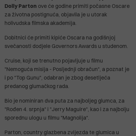
Dolly Parton
ove će godine primiti počasne Oscare
za životna postignuća, objavila je u utorak
holivudska filmska akademija.
Dobitnici će primiti kipiće Oscara na godišnjoj
svečanosti dodjele Governors Awards u studenom.
Cruise, koji se trenutno pojavljuje u filmu
"Nemoguća misija - Posljednji obračun", a poznat je
i po "Top Gunu", odabran je zbog desetljeća
predanog glumačkog rada.
Bio je nominiran dva puta za najboljeg glumca, za
"Rođen 4. srpnja" i "Jerry Maguire", kao i za najbolju
sporednu ulogu u filmu "Magnolija".
Parton, country glazbena zvijezda te glumica u