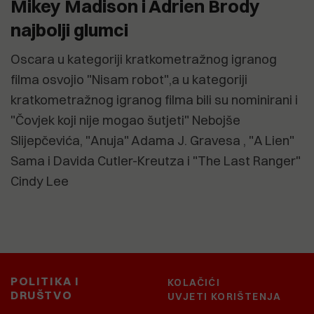
Mikey Madison i Adrien Brody
najbolji glumci
Oscara u kategoriji kratkometražnog igranog
filma osvojio "Nisam robot",a u kategoriji
kratkometražnog igranog filma bili su nominirani i
"Čovjek koji nije mogao šutjeti" Nebojše
Slijepčevića, "Anuja" Adama J. Gravesa , "A Lien"
Sama i Davida Cutler-Kreutza i "The Last Ranger"
Cindy Lee
POLITIKA I
KOLAČIĆI
DRUŠTVO
UVJETI KORIŠTENJA