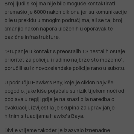
Broj ljudi s kojima nije bilo moguće kontaktirati
premašio je 6000 nakon ciklona jer su komunikacije
bile u prekidu u mnogim područjima, ali se taj broj
smanjio nakon napora uloženih u oporavak te
bazične infrastrukture.
"Stupanje u kontakt s preostalih 13 nestalih ostaje
prioritet za policiju i radimo najbrže što možemo",
poručili su iz novozelandske policije rano u subotu.
U području Hawke's Bay, koje je ciklon najviše
pogodio, jake kiše pojačale su rizik tijekom noći od
poplava u regiji gdje je na snazi ​​bila naredba o
evakuaciji, izvijestila je skupina za upravljanje
hitnim situacijama Hawke's Baya.
Divlje vrijeme također je izazvalo iznenadne