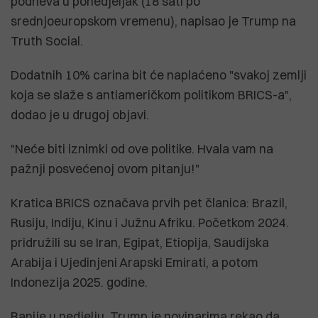
podneva u ponedjeljak (18 sati po
srednjoeuropskom vremenu), napisao je Trump na
Truth Social.
Dodatnih 10% carina bit će naplaćeno "svakoj zemlji
koja se slaže s antiameričkom politikom BRICS-a",
dodao je u drugoj objavi.
"Neće biti iznimki od ove politike. Hvala vam na
pažnji posvećenoj ovom pitanju!"
Kratica BRICS označava prvih pet članica: Brazil,
Rusiju, Indiju, Kinu i Južnu Afriku. Početkom 2024.
pridružili su se Iran, Egipat, Etiopija, Saudijska
Arabija i Ujedinjeni Arapski Emirati, a potom
Indonezija 2025. godine.
Ranije u nedjelju, Trump je novinarima rekao da