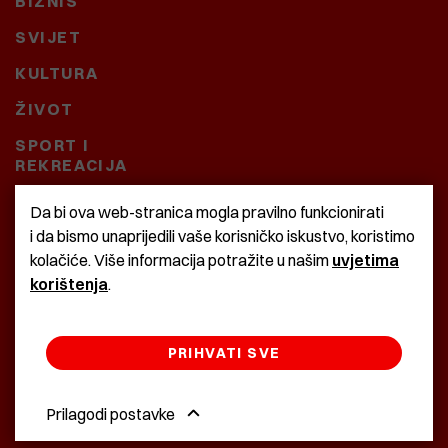
BIZNIS
SVIJET
KULTURA
ŽIVOT
SPORT I
REKREACIJA
CRNA KRONIKA
Da bi ova web-stranica mogla pravilno funkcionirati
i da bismo unaprijedili vaše korisničko iskustvo, koristimo
BAŠTARDINI I PRAVI
kolačiće. Više informacija potražite u našim
uvjetima
KRASNA ZEMLJA
korištenja
.
PRIHVATI SVE
©2022 Istra24 - istarske digitalne novine
Prilagodi postavke