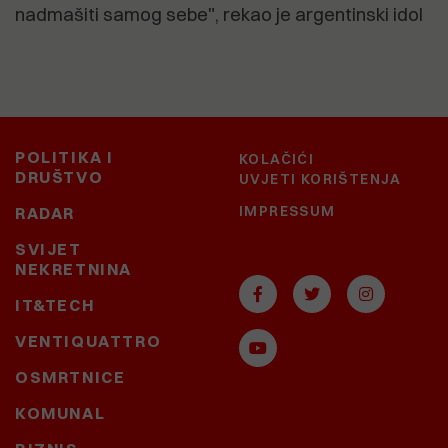
nadmašiti samog sebe", rekao je argentinski idol
POLITIKA I
KOLAČIĆI
DRUŠTVO
UVJETI KORIŠTENJA
IMPRESSUM
RADAR
SVIJET
NEKRETNINA
IT&TECH
VENTIQUATTRO
OSMRTNICE
KOMUNAL