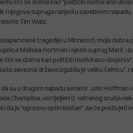
entu što se doima kao "politički motivirano ubojs
ik i njegova supruga ranjeni u zasebnom napadu, 
nesote Tim Walz.
nezapamćene tragedije u Minnesoti, moja dobra pri
tupnica Melissa Hortman i njezin suprug Mark, ubi
e što se doima kao politički motivirano ubojstvo",
aša savezna država izgubila je veliku čelnicu", re
o da su u drugom napadu senator John Hoffman i
ada Champlina, ustrijeljeni iz vatrenog oružja nek
i i da je "oprezno optimističan" da će preživjeti 