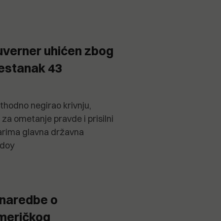
uverner uhićen zbog
nestanak 43
ethodno negirao krivnju,
za ometanje pravde i prisilni
narima glavna državna
odoy
 naredbe o
meričkog