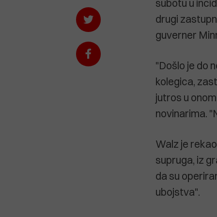
subotu u incid
drugi zastupn
guverner Min
"Došlo je do 
kolegica, zas
jutros u onom
novinarima. "N
Walz je reka
supruga, iz gr
da su operiran
ubojstva".