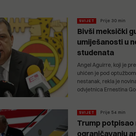
Prije 30 min
SVIJET
Bivši meksički g
umiješanosti u 
studenata
Angel Aguirre, koji je pr
uhićen je pod optužbom 
nestanak, rekla je novi
odvjetnica Ernestina G
Prije 54 min
SVIJET
Trump potpisao
ograničavanju a