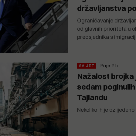
državljanstva po
Ograničavanje državljan
od glavnih prioriteta u
predsjednika s imigraci
Prije 2 h
SVIJET
Nažalost brojka 
sedam poginulih u
Tajlandu
Nekoliko ih je ozlijeđeno