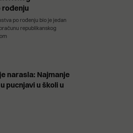
 rođenju
stva po rođenju bio je jedan
 obračunu republikanskog
jom
je narasla: Najmanje
 pucnjavi u školi u