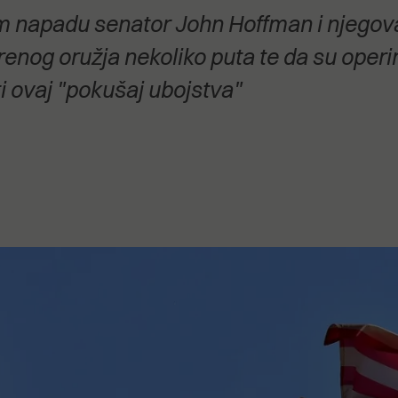
stanovanje,
m napadu senator John Hoffman i njegova
kulturu..."
trenog oružja nekoliko puta te da su operir
i ovaj "pokušaj ubojstva"