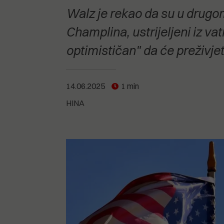
POGLEDAJTE SVE
POGLEDAJTE SVE
Walz je rekao da su u drugo
POGLEDAJTE SVE
Champlina, ustrijeljeni iz va
optimističan" da će preživjet
POGLEDAJTE SVE
14.06.2025
1 min
HINA