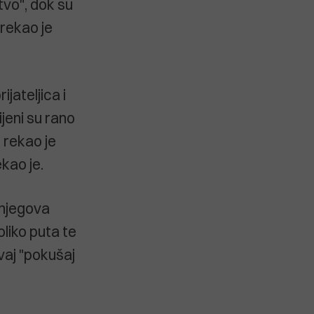
tvo", dok su
rekao je
jateljica i
jeni su rano
 rekao je
kao je.
 njegova
oliko puta te
ovaj "pokušaj