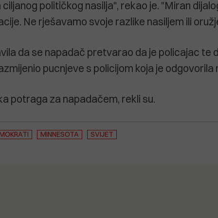
 ciljanog političkog nasilja", rekao je. "Miran dijalo
ije. Ne rješavamo svoje razlike nasiljem ili oruž
javila da se napadač pretvarao da je policajac te
razmijenio pucnjeve s policijom koja je odgovorila
lika potraga za napadačem, rekli su.
MOKRATI
MINNESOTA
SVIJET