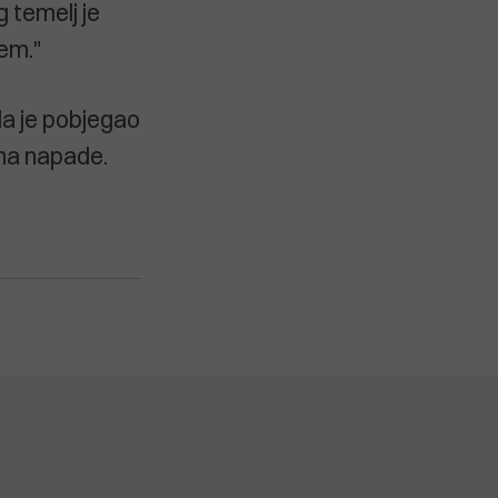
g temelj je
jem."
 da je pobjegao
 na napade.