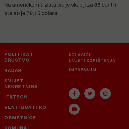
Na američkom tržištu bio je skuplji za 86 centi i
stajao je 78,15 dolara
POLITIKA I
KOLAČIĆI
DRUŠTVO
UVJETI KORIŠTENJA
IMPRESSUM
RADAR
SVIJET
NEKRETNINA
IT&TECH
VENTIQUATTRO
OSMRTNICE
KOMUNAL