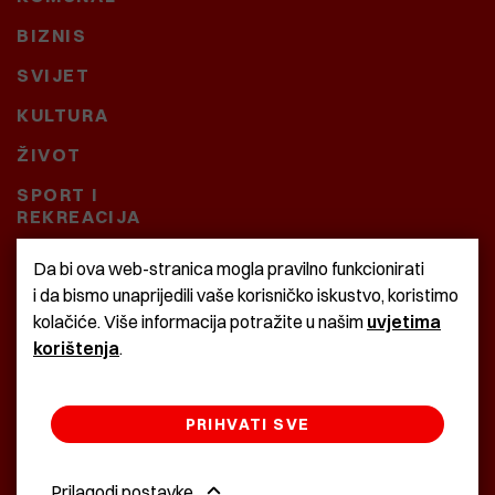
BIZNIS
SVIJET
KULTURA
ŽIVOT
SPORT I
REKREACIJA
CRNA KRONIKA
Da bi ova web-stranica mogla pravilno funkcionirati
i da bismo unaprijedili vaše korisničko iskustvo, koristimo
BAŠTARDINI I PRAVI
kolačiće. Više informacija potražite u našim
uvjetima
KRASNA ZEMLJA
korištenja
.
PRIHVATI SVE
©2022 Istra24 - istarske digitalne novine
Prilagodi postavke