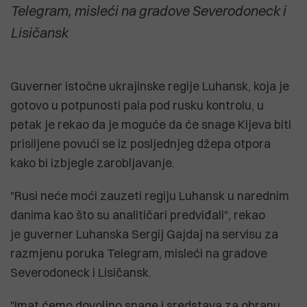
Telegram, misleći na gradove Severodoneck i
Lisičansk
Guverner istočne ukrajinske regije Luhansk, koja je
gotovo u potpunosti pala pod rusku kontrolu, u
petak je rekao da je moguće da će snage Kijeva biti
prisiljene povući se iz posljednjeg džepa otpora
kako bi izbjegle zarobljavanje.
"Rusi neće moći zauzeti regiju Luhansk u narednim
danima kao što su analitičari predviđali", rekao
je guverner Luhanska Sergij Gajdaj na servisu za
razmjenu poruka Telegram, misleći na gradove
Severodoneck i Lisičansk.
"Imat ćemo dovoljno snage i sredstava za obranu.