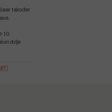
n Saar također
žave.
e 10.
kon dvije
IJET