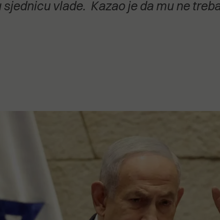
u sjednicu vlade. Kazao je da mu ne treba
stanovanje,
kulturu..."