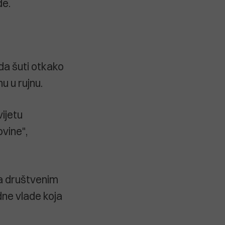
de.
da šuti otkako
u u rujnu.
vijetu
ovine",
na društvenim
ne vlade koja