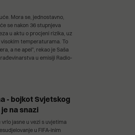
uće. Mora se, jednostavno,
 će se nakon 36 stupnjeva
veza u aktu o procjeni rizika, uz
i visokim temperaturama. To
ra, a ne apel", rekao je Saša
građevinarstva u emisiji Radio-
a - bojkot Svjetskog
 je na snazi
 vrlo jasne u vezi s uvjetima
esudjelovanje u FIFA-inim