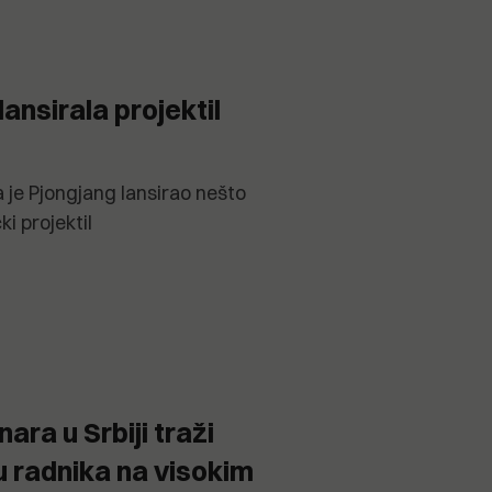
ansirala projektil
 je Pjongjang lansirao nešto
ki projektil
ara u Srbiji traži
u radnika na visokim