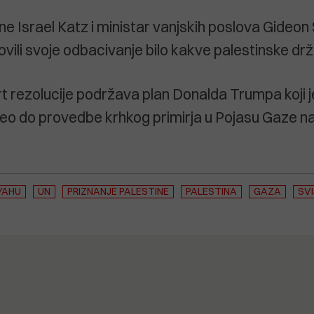
ne Israel Katz i ministar vanjskih poslova Gideo
ovili svoje odbacivanje bilo kakve palestinske dr
t rezolucije podržava plan Donalda Trumpa koji j
eo do provedbe krhkog primirja u Pojasu Gaze na
YAHU
UN
PRIZNANJE PALESTINE
PALESTINA
GAZA
SV