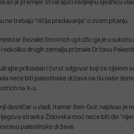
rekao je premijer otvarajući nedjeljnu sjednicu vla
u ne trebaju "ničija predavanja" o ovom pitanju.
 ministar Bezalel Smotrich optužio ga je u subotu 
 nekoliko drugih zemalja priznale Državu Palestin
rajte prikladan i čvrst odgovor koji će cijelom s
kada neće biti palestinske države na tlu naše dom
otrich na X-u.
nji desničar u vladi, Itamar Ben-Gvir, napisao je 
egova stranka Židovska moć neće biti dio "nijed
ostavu palestinske države.