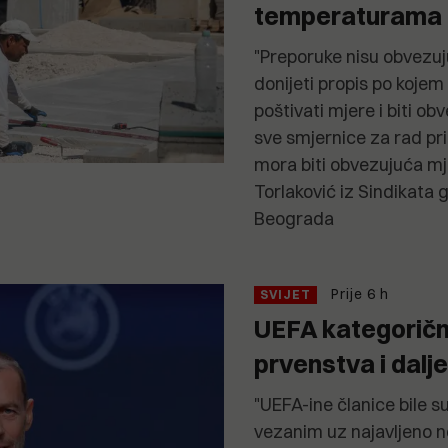
temperaturama
"Preporuke nisu obvezuj
donijeti propis po kojem
poštivati mjere i biti ob
sve smjernice za rad pr
mora biti obvezujuća mje
Torlaković iz Sindikata 
Beograda
Prije 6 h
SVIJET
UEFA kategoričn
prvenstva i dalje
"UEFA-ine članice bile su
vezanim uz najavljeno n