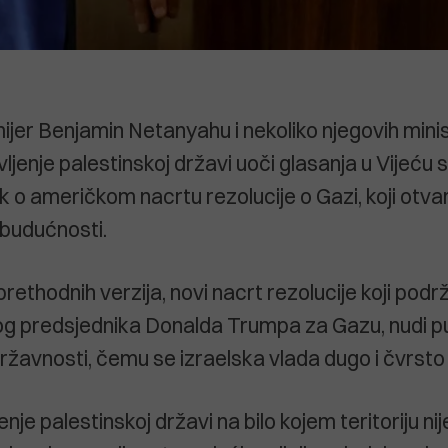
mijer Benjamin Netanyahu i nekoliko njegovih minis
vljenje palestinskoj državi uoči glasanja u Vijeću 
k o američkom nacrtu rezolucije o Gazi, koji otva
budućnosti.
prethodnih verzija, novi nacrt rezolucije koji pod
g predsjednika Donalda Trumpa za Gazu, nudi pu
ržavnosti, čemu se izraelska vlada dugo i čvrsto 
enje palestinskoj državi na bilo kojem teritoriju nij