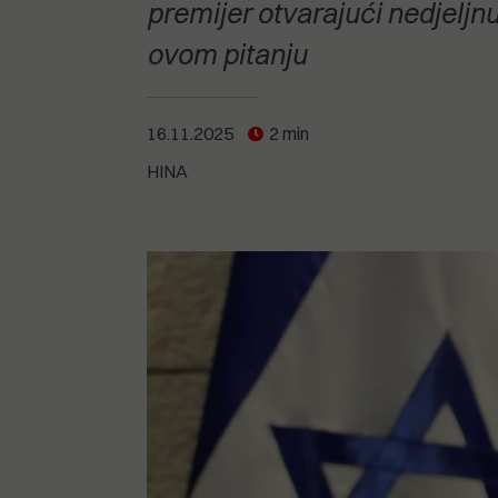
POGLEDAJTE SVE
POGLEDAJTE SVE
premijer otvarajući nedjeljn
POGLEDAJTE SVE
ovom pitanju
POGLEDAJTE SVE
16.11.2025
2 min
HINA