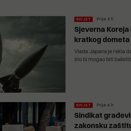
Prije 3 h
SVIJET
Sjeverna Koreja l
kratkog dometa
Vlada Japana je rekla da
što bi mogao biti balistič
Prije 4 h
SVIJET
Sindikat građevin
zakonsku zaštit