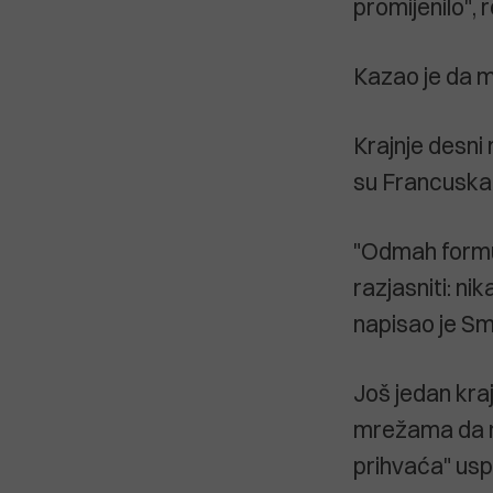
promijenilo", 
Kazao je da m
Krajnje desni
su Francuska i
"Odmah formuli
razjasniti: ni
napisao je Sm
Još jedan kraj
mrežama da nj
prihvaća" usp