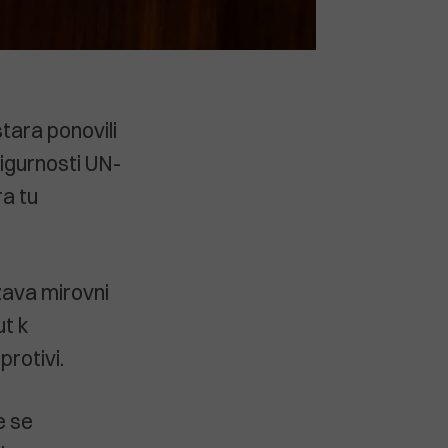
tara ponovili
sigurnosti UN-
ra tu
ržava mirovni
t k
protivi.
e se