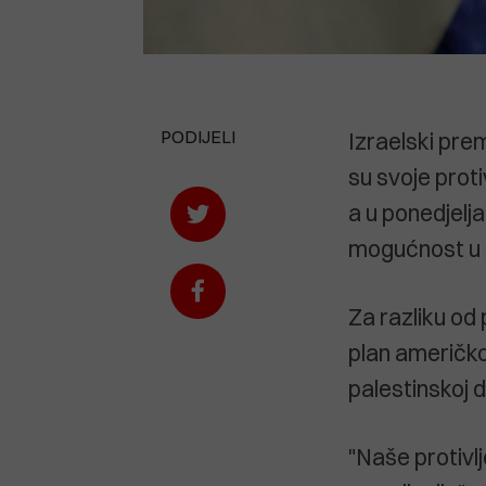
PODIJELI
Izraelski pre
su svoje proti
a u ponedjelja
mogućnost u 
Za razliku od 
plan američko
palestinskoj d
"Naše protivlj